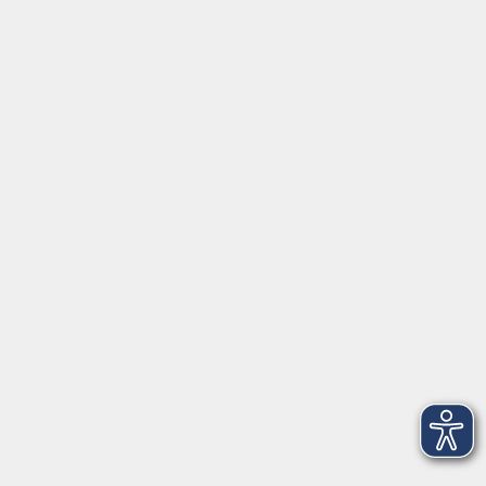
über uns
Infos & Hilfe - FAQ
Programm
Anfahrt
FerienAkademie
Rechtliches
Externe VHS-Links:
www.onlinevhs.bayern
www.vhs-kursfinder.de
www.vhs-bayern.de
www.volkshochschule.de
Hier finden Sie uns: