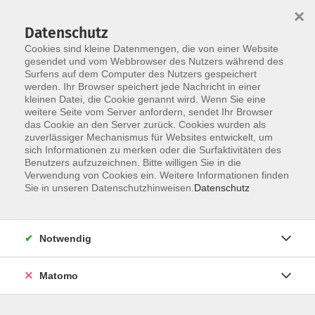
×
Datenschutz
Cookies sind kleine Datenmengen, die von einer Website
gesendet und vom Webbrowser des Nutzers während des
Surfens auf dem Computer des Nutzers gespeichert
Skip to main content
werden. Ihr Browser speichert jede Nachricht in einer
kleinen Datei, die Cookie genannt wird. Wenn Sie eine
weitere Seite vom Server anfordern, sendet Ihr Browser
das Cookie an den Server zurück. Cookies wurden als
zuverlässiger Mechanismus für Websites entwickelt, um
sich Informationen zu merken oder die Surfaktivitäten des
Sie sind hier:
Benutzers aufzuzeichnen. Bitte willigen Sie in die
Verwendung von Cookies ein. Weitere Informationen finden
Online Lernen mit der VHS - Erweiterte
Sie in unseren Datenschutzhinweisen.
Datenschutz
Lernwelten
Notwendig
VortragsMediathek: Kulturlandschaft
Bayerischer Wald - Teil 1 bis 3
- ein Online-Angebot im Rahmen der
Matomo
Veranstaltungsreihe "Abenteuer Heimat /
Unbekanntes Niederbayern" aus den