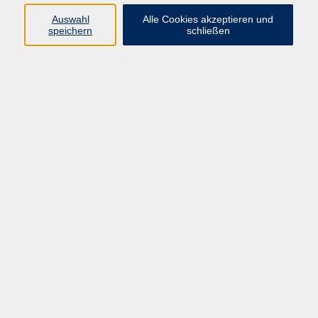
Widerruf
Auswahl
Alle Cookies akzeptieren und
speichern
schließen
Programm:
Gesellschaft & Leben
Kultur & Gestalten
Gesundheit
Sprachen
Berufliche Bildung
EDV, Foto & Grundbildung
Reisen & Tagesfahrten
Online & hybrid
Kurse für...