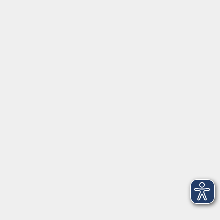
⇒
Anfahrt zur VHS
Gerne persönlich erreichbar:
Montag
8:00 - 15:00
Dienstag
8:00 - 15:00