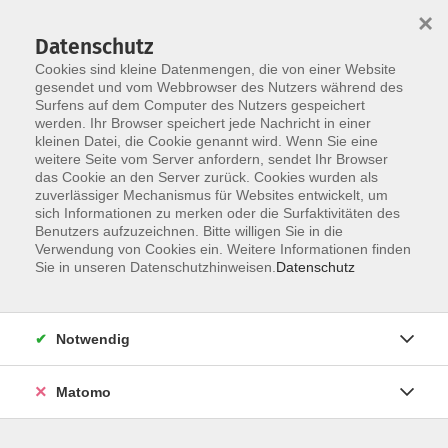
×
Datenschutz
Cookies sind kleine Datenmengen, die von einer Website
gesendet und vom Webbrowser des Nutzers während des
Surfens auf dem Computer des Nutzers gespeichert
Skip to main content
werden. Ihr Browser speichert jede Nachricht in einer
kleinen Datei, die Cookie genannt wird. Wenn Sie eine
weitere Seite vom Server anfordern, sendet Ihr Browser
Der Kurs konnte nicht gefunden werden.
das Cookie an den Server zurück. Cookies wurden als
zuverlässiger Mechanismus für Websites entwickelt, um
sich Informationen zu merken oder die Surfaktivitäten des
Benutzers aufzuzeichnen. Bitte willigen Sie in die
Verwendung von Cookies ein. Weitere Informationen finden
Sie in unseren Datenschutzhinweisen.
Datenschutz
Social Media
Impressum
AGB
Notwendig
Widerrufsbelehrung
Datenschutzerklärung
Matomo
Barrierefreiheitserklärung