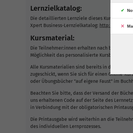
Lernzielkatalog:
No
Die detaillierten Lernziele dieses Kurses und d
Xpert Business-Lernzielkatalog:
http://www.xpe
Ma
Kursmaterial:
Die Teilnehmer:innen erhalten nach bestätigter
Möglichkeit das personalisierte Kursbegleitmat
Alle Kursmaterialien sind bereits in der Kurs
zugeschickt, wenn Sie sich für einen Online-Ku
oder Übungsbücher "auf eigene Faust" im Buchh
Beachten Sie bitte, dass der Versand der Büche
uns erhaltenen Code auf der Seite des Lernnet
in Verbindung mit der obligatorischen Print
Die Printausgabe wird weiterhin an die Teilnehm
des individuellen Lernprozesses.