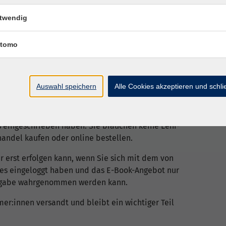
twendig
ie prüfungsrelevanten Inhalte enthält der aktuelle
rt-business.eu/lernzielkataloge
tomo
 Einschreibung auf der Kursplattform die
Auswahl speichern
Alle Cookies akzeptieren und schl
erial dort direkt herunterzuladen.
gebühr enthalten und werden Ihnen automatisch
rs eingeschrieben haben. Sie brauchen keine Lehr-
andel kaufen oder online bestellen.
r erst erfolgen kann, wenn Sie sich mit dem von
zes eingeloggt haben und das E-Book-Angebot nur
ausgabe wahrgenommen werden kann.
er:innen versandt und bleibt ein wichtiger Teil