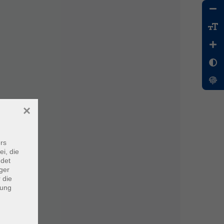
×
rs
ei, die
ndet
ger
 die
dung