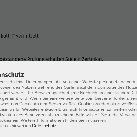
halt 1" vermittelt
bestandene Prüfung erhalten Sie ein Zertifikat.
 können Sie in folgende Xpert
enschutz
n:
s sind kleine Datenmengen, die von einer Website gesendet und vom
owser des Nutzers während des Surfens auf dem Computer des Nutze
chert werden. Ihr Browser speichert jede Nachricht in einer kleinen Dat
 genannt wird. Wenn Sie eine weitere Seite vom Server anfordern, se
owser das Cookie an den Server zurück. Cookies wurden als zuverlässi
ismus für Websites entwickelt, um sich Informationen zu merken oder
trolling
tivitäten des Benutzers aufzuzeichnen. Bitte willigen Sie in die Verwen
okies ein. Weitere Informationen finden Sie in unseren
n Sie auf der Webseite:
http://www.xpert-
schutzhinweisen.
Datenschutz