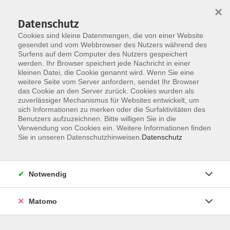
×
Datenschutz
Cookies sind kleine Datenmengen, die von einer Website
gesendet und vom Webbrowser des Nutzers während des
Surfens auf dem Computer des Nutzers gespeichert
Skip to main content
werden. Ihr Browser speichert jede Nachricht in einer
kleinen Datei, die Cookie genannt wird. Wenn Sie eine
weitere Seite vom Server anfordern, sendet Ihr Browser
das Cookie an den Server zurück. Cookies wurden als
zuverlässiger Mechanismus für Websites entwickelt, um
sich Informationen zu merken oder die Surfaktivitäten des
Sie sind hier:
Benutzers aufzuzeichnen. Bitte willigen Sie in die
Verwendung von Cookies ein. Weitere Informationen finden
Online Lernen mit der VHS - Erweiterte
Sie in unseren Datenschutzhinweisen.
Datenschutz
Lernwelten
Notwendig
Online: Der große Profit - Trump first
- in Kooperation mit der VHS München Nord
Matomo
Veranstalter:
Volkshochschule im Norden des
Landkreises München e.V., Mühlenstraße 15, 85737