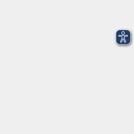
info@vhs-Straubing.de
Tel: +49 9421 8457-0
Fax: +49 9421 8457-50
⇒
Anfahrt zur VHS
Gerne persönlich erreichbar: