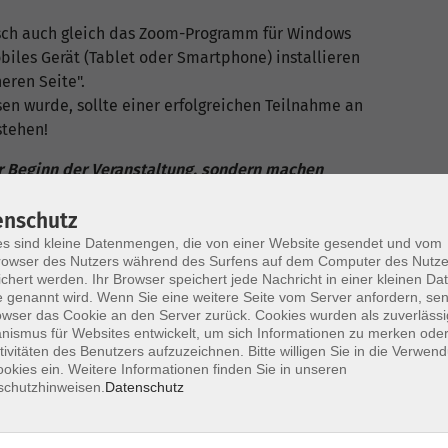
sch auch gleich das Zoom-Programm für Windows
iles Gerät (Tablet oder Smartphone) installieren
eren Seite".
sen wurde, sollte einer erfolgreichen Teilnahme an
tehen!
or Beginn der Veranstaltung, sondern machen
noch ausreichend Zeit, die Problemlösung
ine-Veranstaltung freuen...
enschutz
s sind kleine Datenmengen, die von einer Website gesendet und vom
nleitungen für die Nutzung von Zoom - bzw. finden
owser des Nutzers während des Surfens auf dem Computer des Nutze
chert werden. Ihr Browser speichert jede Nachricht in einer kleinen Dat
e/zoom
 genannt wird. Wenn Sie eine weitere Seite vom Server anfordern, se
owser das Cookie an den Server zurück. Cookies wurden als zuverlässi
wir Ihnen während unserer Service-Zeiten gerne
ismus für Websites entwickelt, um sich Informationen zu merken oder
tivitäten des Benutzers aufzuzeichnen. Bitte willigen Sie in die Verwen
okies ein. Weitere Informationen finden Sie in unseren
schutzhinweisen.
Datenschutz
ss gilt für diese Veranstaltung -
me-Entgelt sind leider nicht möglich!