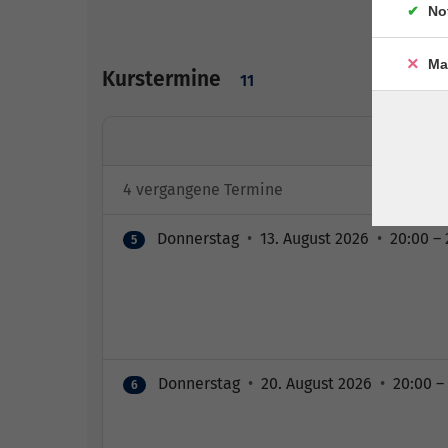
No
Ma
Kurstermine
11
4 vergangene Termine
Donnerstag
•
13. August 2026
•
20:00 – 
5
Donnerstag
•
20. August 2026
•
20:00 – 
6