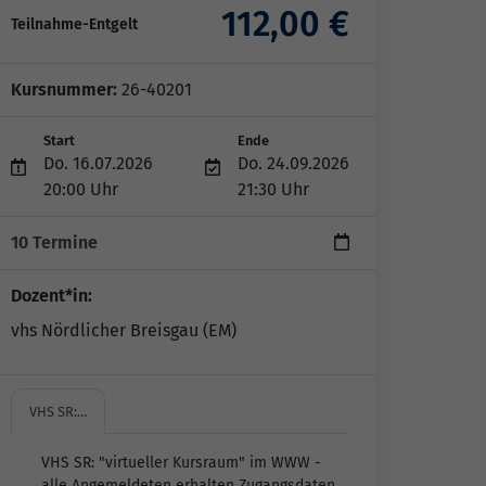
112,00 €
Teilnahme-Entgelt
Kursnummer:
26-40201
Start
Ende
Do. 16.07.2026
Do. 24.09.2026
20:00 Uhr
21:30 Uhr
10 Termine
Dozent*in:
vhs Nördlicher Breisgau (EM)
VHS SR:…
VHS SR: "virtueller Kursraum" im WWW -
alle Angemeldeten erhalten Zugangsdaten