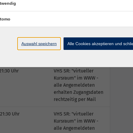
twendig
tomo
Ort / Raum
Auswahl speichern
Alle Cookies akzeptieren und schl
21:30 Uhr
VHS SR: "virtueller
Kursraum" im WWW -
alle Angemeldeten
erhalten Zugangsdaten
rechtzeitig per Mail
21:30 Uhr
VHS SR: "virtueller
Kursraum" im WWW -
alle Angemeldeten