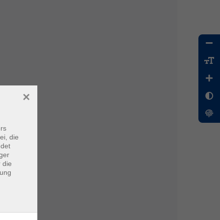
×
rs
ei, die
ndet
ger
 die
dung