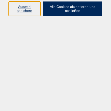
Widerruf
Auswahl
Alle Cookies akzeptieren und
speichern
schließen
Programm:
Gesellschaft & Leben
Kultur & Gestalten
Gesundheit
Sprachen
Berufliche Bildung
EDV, Foto & Grundbildung
Reisen & Tagesfahrten
Online & hybrid
Kurse für...