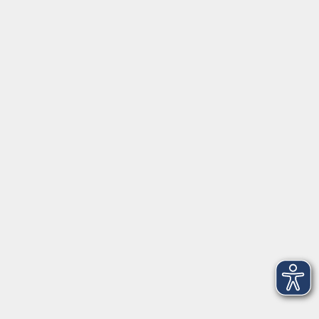
⇒
Anfahrt zur VHS
Gerne persönlich erreichbar:
Montag
8:00 - 15:00
Dienstag
8:00 - 15:00