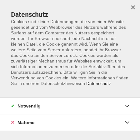
×
Datenschutz
Cookies sind kleine Datenmengen, die von einer Website
gesendet und vom Webbrowser des Nutzers während des
Surfens auf dem Computer des Nutzers gespeichert
Skip to main content
werden. Ihr Browser speichert jede Nachricht in einer
kleinen Datei, die Cookie genannt wird. Wenn Sie eine
weitere Seite vom Server anfordern, sendet Ihr Browser
Der Kurs konnte nicht gefunden werden.
das Cookie an den Server zurück. Cookies wurden als
zuverlässiger Mechanismus für Websites entwickelt, um
sich Informationen zu merken oder die Surfaktivitäten des
Benutzers aufzuzeichnen. Bitte willigen Sie in die
Verwendung von Cookies ein. Weitere Informationen finden
Sie in unseren Datenschutzhinweisen.
Datenschutz
Social Media
Impressum
AGB
Notwendig
Widerrufsbelehrung
Datenschutzerklärung
Matomo
Barrierefreiheitserklärung