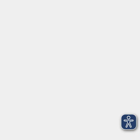
⇒
Anfahrt zur VHS
Gerne persönlich erreichbar:
Montag
8:00 - 15:00
Dienstag
8:00 - 15:00