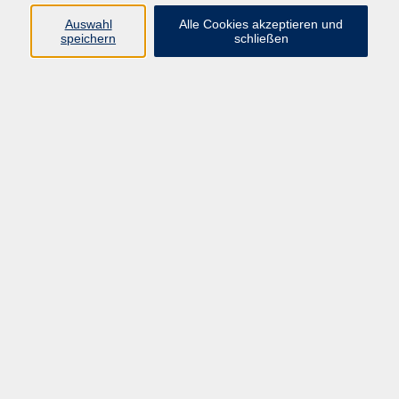
Widerruf
Auswahl
Alle Cookies akzeptieren und
speichern
schließen
Programm:
Gesellschaft & Leben
Kultur & Gestalten
Gesundheit
Sprachen
Berufliche Bildung
EDV, Foto & Grundbildung
Reisen & Tagesfahrten
Online & hybrid
Kurse für...