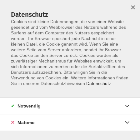
×
Datenschutz
Cookies sind kleine Datenmengen, die von einer Website
gesendet und vom Webbrowser des Nutzers während des
Surfens auf dem Computer des Nutzers gespeichert
Skip to main content
werden. Ihr Browser speichert jede Nachricht in einer
kleinen Datei, die Cookie genannt wird. Wenn Sie eine
weitere Seite vom Server anfordern, sendet Ihr Browser
Der Kurs konnte nicht gefunden werden.
das Cookie an den Server zurück. Cookies wurden als
zuverlässiger Mechanismus für Websites entwickelt, um
sich Informationen zu merken oder die Surfaktivitäten des
Benutzers aufzuzeichnen. Bitte willigen Sie in die
Verwendung von Cookies ein. Weitere Informationen finden
Sie in unseren Datenschutzhinweisen.
Datenschutz
Social Media
Impressum
AGB
Notwendig
Widerrufsbelehrung
Datenschutzerklärung
Matomo
Barrierefreiheitserklärung