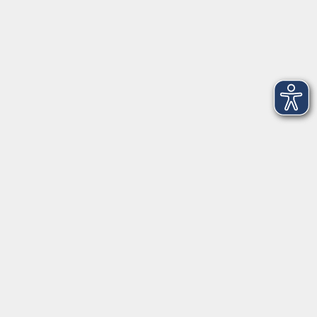
www.vhs-bayern.de
www.volkshochschule.de
Hier finden Sie uns:
Volkshochschule Straubing gGmbH
Steinweg 56
94315 Straubing
info@vhs-Straubing.de
Tel: +49 9421 8457-0
Fax: +49 9421 8457-50
⇒
Anfahrt zur VHS