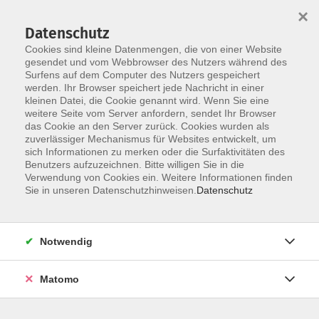
×
Datenschutz
Cookies sind kleine Datenmengen, die von einer Website
gesendet und vom Webbrowser des Nutzers während des
Surfens auf dem Computer des Nutzers gespeichert
Skip to main content
werden. Ihr Browser speichert jede Nachricht in einer
kleinen Datei, die Cookie genannt wird. Wenn Sie eine
weitere Seite vom Server anfordern, sendet Ihr Browser
das Cookie an den Server zurück. Cookies wurden als
zuverlässiger Mechanismus für Websites entwickelt, um
sich Informationen zu merken oder die Surfaktivitäten des
Sie sind hier:
Benutzers aufzuzeichnen. Bitte willigen Sie in die
Verwendung von Cookies ein. Weitere Informationen finden
Online Lernen mit der VHS - Erweiterte
Sie in unseren Datenschutzhinweisen.
Datenschutz
Lernwelten
Gesellschaft/Leben online
Notwendig
Online - vhs.wissen live: Vertrauen in
Wissenschaft - zwischen Expertise und
Matomo
Skepsis - in Kooperation mit der VHS SüdOst
und der VHS Esslingen - mit