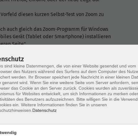
 Vorfeld diesen kurzen Selbst-Test von Zoom zu
sch auch gleich das Zoom-Programm für Windows
iles Gerät (Tablet oder Smartphone) installieren
eren Seite".
sen wurde, sollte einer erfolgreichen Teilnahme an
enschutz
tehen!
s sind kleine Datenmengen, die von einer Website gesendet und vom
or Beginn der Veranstaltung, sondern machen
owser des Nutzers während des Surfens auf dem Computer des Nutze
chert werden. Ihr Browser speichert jede Nachricht in einer kleinen Dat
noch ausreichend Zeit, die Problemlösung
 genannt wird. Wenn Sie eine weitere Seite vom Server anfordern, se
ineVeranstaltung freuen...
owser das Cookie an den Server zurück. Cookies wurden als zuverlässi
ismus für Websites entwickelt, um sich Informationen zu merken oder
nleitungen für die Nutzung von Zoom - bzw. finden
tivitäten des Benutzers aufzuzeichnen. Bitte willigen Sie in die Verwen
okies ein. Weitere Informationen finden Sie in unseren
e/zoom
schutzhinweisen.
Datenschutz
wir Ihnen während unserer ServiceZeiten gerne
twendig