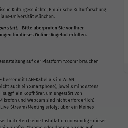
sche Kulturgeschichte, Empirische Kulturforschung
ians-Universität München.
om statt.
-
Bitte überprüfen Sie vor Ihrer
ngen für dieses Online-Angebot erfüllen.
eranstaltung auf der Plattform "Zoom" brauchen
 - besser mit LAN-Kabel als im WLAN
reicht auch ein Smartphone), jeweils mindestens
st ggf. ein Kopfhörer, um ungestört von
ikrofon und Webcam sind nicht erforderlich)
ive-Stream/Meeting erfolgt über ein kleines
er beitreten (keine Installation notwendig - dieser
sein: Firefox, Chrome oder der neue Edge auf