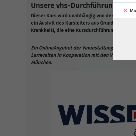
Unsere vhs-Durchführungsgarant
Ma
Dieser Kurs wird unabhängig von der Teilneh
ein Ausfall des Kursleiters aus Gründen die nic
Krankheit), die eine Kursdurchführung wie au
Ein OnlineAngebot der Veranstaltungsreihe vhs
Lernwelten in Kooperation mit den Volkshochs
München.