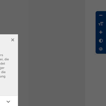
×
rs
ei, die
ndet
ger
 die
dung