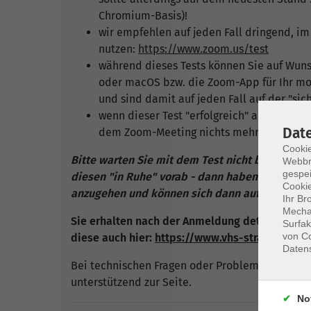
Chromium-Basis)!
wir empfehlen auf jeden Fall dringend, im
nutzen:
https://www.zoom.us/test
während dieses Tests können Sie auf Wun
oder macOS bzw. die Zoom-App für Ihr mob
und sind damit auf jeden Fall auf der "sich
wenn dieser Test "erfolgreich" abgeschlos
Dat
dem Zoom-Meeting nichts mehr im Wege s
Cookie
Bitte warten Sie mit dem Test nicht bis kurz v
Webbr
gespei
diesen "in Ruhe" vorab - dann haben Sie ggf. 
Cookie
anzugehen und können sich dann auf unsere Onl
Ihr Br
Mechan
Sie erhalten nach der Anmeldung detaillierte A
Surfak
von Co
diese auch hier:
https://www.vhs-straubing.d
Daten
Bei technischen Fragen oder Problemen stehen 
unterstützend zur Seite.
No