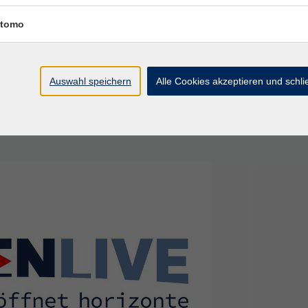
ie für Ihre Planungssicherheit!
tomo
merzahl durchgeführt, ausgenommen ist gem. AGB
ht in der Risikosphäre der vhs liegen (wie z.B.
sgeschrieben leider unmöglich machen.
Auswahl speichern
Alle Cookies akzeptieren und schl
.wissen.live aus dem Bereich der Erweiterten
chulen Esslingen und SüdOst im Landkreis