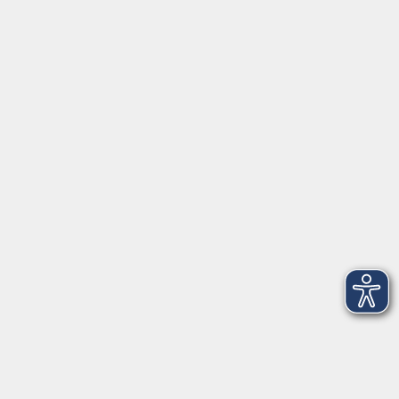
Anfahrt
FerienAkademie
Rechtliches
Externe VHS-Links:
www.onlinevhs.bayern
www.vhs-kursfinder.de
www.vhs-bayern.de
www.volkshochschule.de
Hier finden Sie uns:
Volkshochschule Straubing gGmbH
Steinweg 56
94315 Straubing