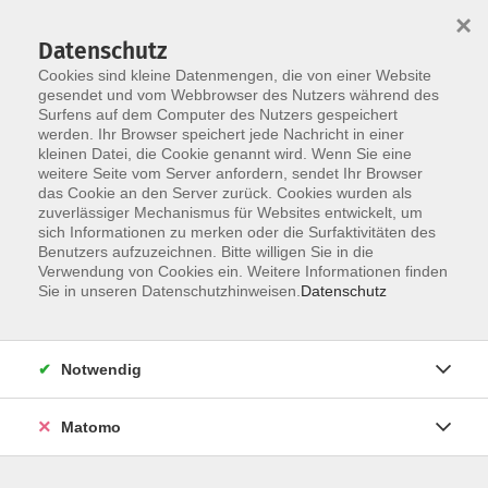
×
Datenschutz
Cookies sind kleine Datenmengen, die von einer Website
gesendet und vom Webbrowser des Nutzers während des
Surfens auf dem Computer des Nutzers gespeichert
Skip to main content
werden. Ihr Browser speichert jede Nachricht in einer
kleinen Datei, die Cookie genannt wird. Wenn Sie eine
weitere Seite vom Server anfordern, sendet Ihr Browser
das Cookie an den Server zurück. Cookies wurden als
zuverlässiger Mechanismus für Websites entwickelt, um
sich Informationen zu merken oder die Surfaktivitäten des
Sie sind hier:
Benutzers aufzuzeichnen. Bitte willigen Sie in die
Kultur/Gestalten
Verwendung von Cookies ein. Weitere Informationen finden
Sie in unseren Datenschutzhinweisen.
Datenschutz
Online - vhs.wissen live: Kunst im Ohr – Ein
Livestream für alle Sinne 4
Notwendig
- in Kooperation mit der VHS SüdOst und der
VHS Esslingen - mit Durchführungsgarantie
Matomo
Veranstalter:
vhs.wissen.live: vhs Esslingen am
Neckar, Mettinger Str. 125, 73728 Esslingen und vhs