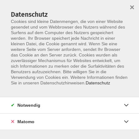
×
Datenschutz
Cookies sind kleine Datenmengen, die von einer Website
gesendet und vom Webbrowser des Nutzers während des
Surfens auf dem Computer des Nutzers gespeichert
Skip to main content
werden. Ihr Browser speichert jede Nachricht in einer
kleinen Datei, die Cookie genannt wird. Wenn Sie eine
weitere Seite vom Server anfordern, sendet Ihr Browser
das Cookie an den Server zurück. Cookies wurden als
zuverlässiger Mechanismus für Websites entwickelt, um
sich Informationen zu merken oder die Surfaktivitäten des
Sie sind hier:
Benutzers aufzuzeichnen. Bitte willigen Sie in die
Kultur/Gestalten
Musik
Verwendung von Cookies ein. Weitere Informationen finden
Sie in unseren Datenschutzhinweisen.
Datenschutz
Schnupperstunde Lieder begleiten mit Gitarre
& Keyboard
Notwendig
– für Anfänger:innen ohne Vorkenntnisse -
Schnupper-Woche vor den Sommerferien
Matomo
Neugierig? Das ist gut!
Denn mal was Neues ausprobieren, nach Antworten