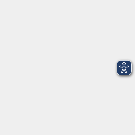
Hier finden Sie uns:
Volkshochschule Straubing gGmbH
Steinweg 56
94315 Straubing
info@vhs-Straubing.de
Tel: +49 9421 8457-0
Fax: +49 9421 8457-50
⇒
Anfahrt zur VHS