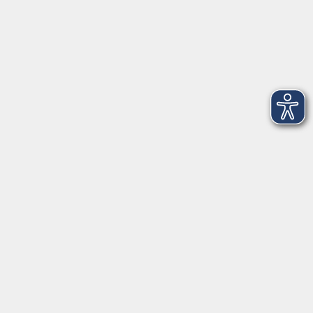
Tel: +49 9421 8457-0
Fax: +49 9421 8457-50
⇒
Anfahrt zur VHS
Gerne persönlich erreichbar:
Montag
8:00 - 15:00