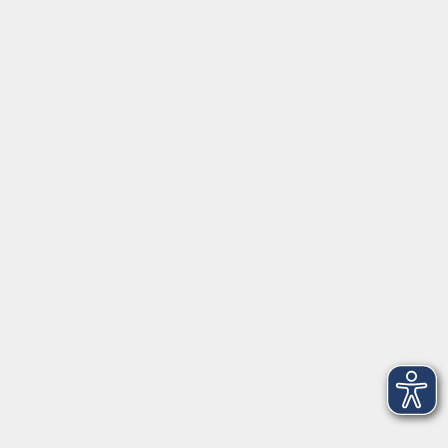
⇒
Anfahrt zur VHS
Gerne persönlich erreichbar:
Montag
8:00 - 15:00
Dienstag
8:00 - 15:00