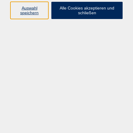
Widerruf
Auswahl
Alle Cookies akzeptieren und
speichern
schließen
Programm:
Gesellschaft & Leben
Kultur & Gestalten
Gesundheit
Sprachen
Berufliche Bildung
EDV, Foto & Grundbildung
Reisen & Tagesfahrten
Online & hybrid
Kurse für...