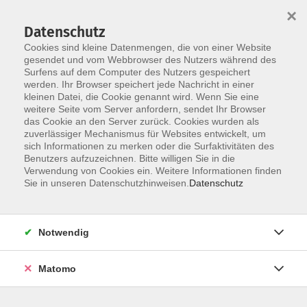
×
Datenschutz
Cookies sind kleine Datenmengen, die von einer Website
gesendet und vom Webbrowser des Nutzers während des
Surfens auf dem Computer des Nutzers gespeichert
Skip to main content
werden. Ihr Browser speichert jede Nachricht in einer
kleinen Datei, die Cookie genannt wird. Wenn Sie eine
weitere Seite vom Server anfordern, sendet Ihr Browser
Der Kurs konnte nicht gefunden werden.
das Cookie an den Server zurück. Cookies wurden als
zuverlässiger Mechanismus für Websites entwickelt, um
sich Informationen zu merken oder die Surfaktivitäten des
Benutzers aufzuzeichnen. Bitte willigen Sie in die
Verwendung von Cookies ein. Weitere Informationen finden
Sie in unseren Datenschutzhinweisen.
Datenschutz
Social Media
Impressum
AGB
Notwendig
Widerrufsbelehrung
Datenschutzerklärung
Matomo
Barrierefreiheitserklärung