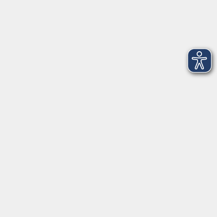
Volkshochschule Straubing gGmbH
Steinweg 56
94315 Straubing
info@vhs-Straubing.de
Tel: +49 9421 8457-0
Fax: +49 9421 8457-50
⇒
Anfahrt zur VHS