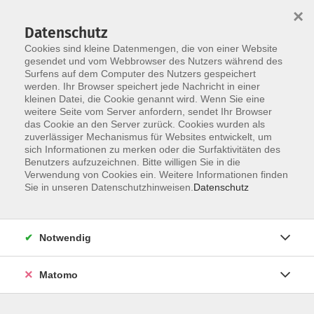
×
Datenschutz
Cookies sind kleine Datenmengen, die von einer Website
gesendet und vom Webbrowser des Nutzers während des
Surfens auf dem Computer des Nutzers gespeichert
Skip to main content
werden. Ihr Browser speichert jede Nachricht in einer
kleinen Datei, die Cookie genannt wird. Wenn Sie eine
weitere Seite vom Server anfordern, sendet Ihr Browser
das Cookie an den Server zurück. Cookies wurden als
zuverlässiger Mechanismus für Websites entwickelt, um
sich Informationen zu merken oder die Surfaktivitäten des
Sie sind hier:
Benutzers aufzuzeichnen. Bitte willigen Sie in die
Kultur/Gestalten
Verwendung von Cookies ein. Weitere Informationen finden
Sie in unseren Datenschutzhinweisen.
Datenschutz
Kindergeburtstag feiern in der
Goldschmiedewerkstatt
Notwendig
"Silberschmieden" für 4 bis 5 Kinder ab 10
Jahren - Werkstück: Ring
Matomo
Die Geburtstagsfeier im Kinderland, im Fast-Food-
Restaurant oder die Standard-Party-Spiele zu Hause