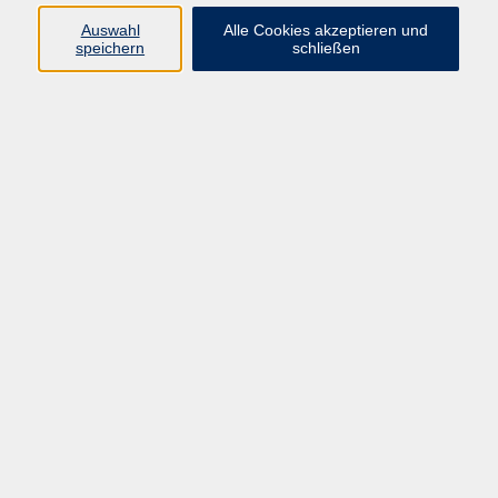
Widerruf
Auswahl
Alle Cookies akzeptieren und
speichern
schließen
Programm:
Gesellschaft & Leben
Kultur & Gestalten
Gesundheit
Sprachen
Berufliche Bildung
EDV, Foto & Grundbildung
Reisen & Tagesfahrten
Online & hybrid
Kurse für...