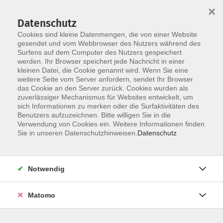
×
Datenschutz
Cookies sind kleine Datenmengen, die von einer Website
gesendet und vom Webbrowser des Nutzers während des
Surfens auf dem Computer des Nutzers gespeichert
Skip to main content
werden. Ihr Browser speichert jede Nachricht in einer
kleinen Datei, die Cookie genannt wird. Wenn Sie eine
weitere Seite vom Server anfordern, sendet Ihr Browser
Der Kurs konnte nicht gefunden werden.
das Cookie an den Server zurück. Cookies wurden als
zuverlässiger Mechanismus für Websites entwickelt, um
sich Informationen zu merken oder die Surfaktivitäten des
Benutzers aufzuzeichnen. Bitte willigen Sie in die
Verwendung von Cookies ein. Weitere Informationen finden
Sie in unseren Datenschutzhinweisen.
Datenschutz
Social Media
Impressum
AGB
Notwendig
Widerrufsbelehrung
Datenschutzerklärung
Matomo
Barrierefreiheitserklärung