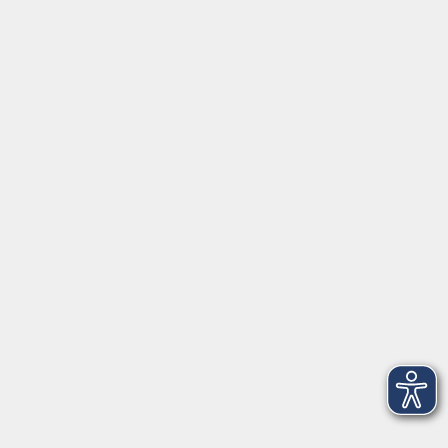
⇒
Anfahrt zur VHS
Gerne persönlich erreichbar:
Montag
8:00 - 15:00
Dienstag
8:00 - 15:00