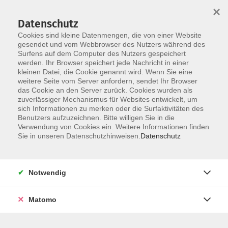
×
Datenschutz
Cookies sind kleine Datenmengen, die von einer Website
gesendet und vom Webbrowser des Nutzers während des
Surfens auf dem Computer des Nutzers gespeichert
Skip to main content
werden. Ihr Browser speichert jede Nachricht in einer
kleinen Datei, die Cookie genannt wird. Wenn Sie eine
weitere Seite vom Server anfordern, sendet Ihr Browser
das Cookie an den Server zurück. Cookies wurden als
zuverlässiger Mechanismus für Websites entwickelt, um
sich Informationen zu merken oder die Surfaktivitäten des
Sie sind hier:
Benutzers aufzuzeichnen. Bitte willigen Sie in die
Gesundheit
Verwendung von Cookies ein. Weitere Informationen finden
Sie in unseren Datenschutzhinweisen.
Datenschutz
Schnupperstunde Meditation lernen – zur
inneren Ruhe finden
Notwendig
- Schnupper-Woche vor den Sommerferien
Neugierig? Das ist gut!
Matomo
Denn mal was Neues ausprobieren, nach Antworten
suchen, Unbekanntes kennenlernen – das können Sie