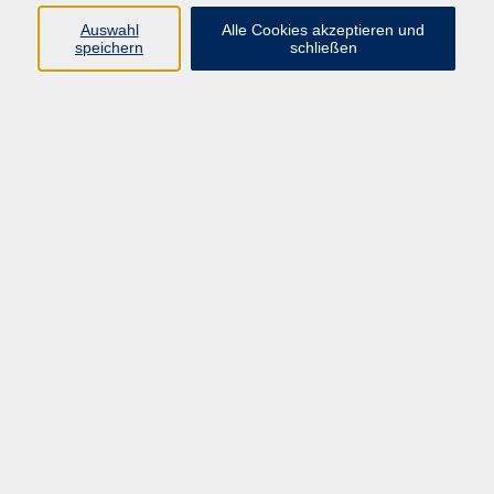
bei uns.
Auswahl
Alle Cookies akzeptieren und
speichern
schließen
In der Woche vor den Sommerferien finden daher
unverbindliche Schnupperstunden verschiedener
Kursleiter:innen zu unterschiedlichen Kurs-
Angeboten an unserer VHS statt.
Jede Stunde kostet 5 € - eine Anmeldung ist
erforderlich.
In dieser Schnupperstunde erhalten die
Teilnehmer:innen einen ersten Einblick in die Praxis
der Meditation.
Es wird u.a. geklärt, warum Meditieren einen
Mehrwert fürs eigene Wohlbefinden hat und was die
passenden Voraussetzungen sind - von der richtigen
Körperhaltung bis hin zur passenden Umgebung.