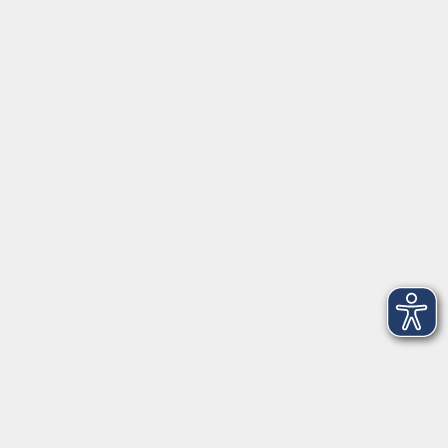
Hier finden Sie uns:
Volkshochschule Straubing gGmbH
Steinweg 56
94315 Straubing
info@vhs-Straubing.de
Tel: +49 9421 8457-0
Fax: +49 9421 8457-50
⇒
Anfahrt zur VHS