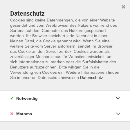
×
Datenschutz
Cookies sind kleine Datenmengen, die von einer Website
gesendet und vom Webbrowser des Nutzers während des
Surfens auf dem Computer des Nutzers gespeichert
Skip to main content
werden. Ihr Browser speichert jede Nachricht in einer
kleinen Datei, die Cookie genannt wird. Wenn Sie eine
weitere Seite vom Server anfordern, sendet Ihr Browser
das Cookie an den Server zurück. Cookies wurden als
zuverlässiger Mechanismus für Websites entwickelt, um
sich Informationen zu merken oder die Surfaktivitäten des
Sie sind hier:
Benutzers aufzuzeichnen. Bitte willigen Sie in die
Gesundheit
Kochen/Backen
Verwendung von Cookies ein. Weitere Informationen finden
Sie in unseren Datenschutzhinweisen.
Datenschutz
VHS.Daheim-Mediathek: "Carne alla pizzaiola"
mit Maria Rosa Bornè
Notwendig
- ein Online-Angebot aus den Erweiterten
Lernwelten der VHS Straubing in Kooperation
mit dem Bayerischen Volkshochschulverband e.
Matomo
V. (bvv)