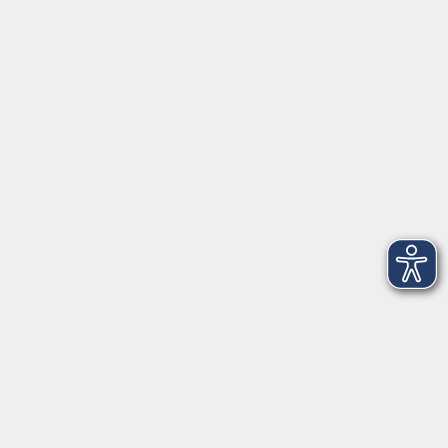
Volkshochschule Straubing gGmbH
Steinweg 56
94315 Straubing
info@vhs-Straubing.de
Tel: +49 9421 8457-0
Fax: +49 9421 8457-50
⇒
Anfahrt zur VHS