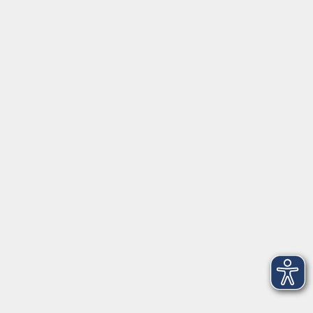
⇒
Anfahrt zur VHS
Gerne persönlich erreichbar:
Montag
8:00 - 15:00
Dienstag
8:00 - 15:00