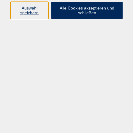
Widerruf
Auswahl
Alle Cookies akzeptieren und
speichern
schließen
Programm:
Gesellschaft & Leben
Kultur & Gestalten
Gesundheit
Sprachen
Berufliche Bildung
EDV, Foto & Grundbildung
Reisen & Tagesfahrten
Online & hybrid
Kurse für...