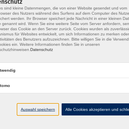
enschutz
s sind kleine Datenmengen, die von einer Website gesendet und vom
owser des Nutzers während des Surfens auf dem Computer des Nutze
chert werden. Ihr Browser speichert jede Nachricht in einer kleinen Dat
 genannt wird. Wenn Sie eine weitere Seite vom Server anfordern, se
Impressum
AGB
Widerrufsbelehrung
Datenschu
owser das Cookie an den Server zurück. Cookies wurden als zuverlässi
ismus für Websites entwickelt, um sich Informationen zu merken oder
tivitäten des Benutzers aufzuzeichnen. Bitte willigen Sie in die Verwen
okies ein. Weitere Informationen finden Sie in unseren
schutzhinweisen.
Datenschutz
Hier finden Sie uns:
twendig
Volkshochschule Straubing gGmbH
Steinweg 56
tomo
94315 Straubing
info@vhs-Straubing.de
Auswahl speichern
Alle Cookies akzeptieren und schl
Tel: +49 9421 8457-0
Fax: +49 9421 8457-50