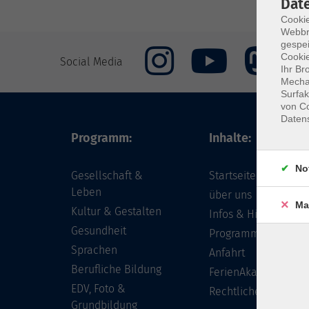
Dat
Cookie
Webbr
gespei
Cookie
Social Media
Ihr Br
Mechan
Surfak
von Co
Daten
Programm:
Inhalte:
No
Gesellschaft &
Startseite
Leben
über uns
Ma
Kultur & Gestalten
Infos & Hilfe - FAQ
Gesundheit
Programm
Sprachen
Anfahrt
Berufliche Bildung
FerienAkademie
EDV, Foto &
Rechtliches
Grundbildung