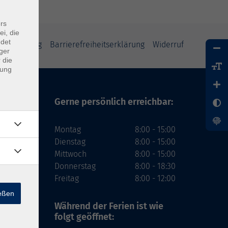
rs
ei, die
ndet
tzerklärung
Barrierefreiheitserklärung
Widerruf
ger
 die
dung
Gerne persönlich erreichbar:
Montag
8:00 - 15:00
Dienstag
8:00 - 15:00
Mittwoch
8:00 - 15:00
Donnerstag
8:00 - 18:30
Freitag
8:00 - 12:00
ießen
Während der Ferien
ist wie
folgt geöffnet: