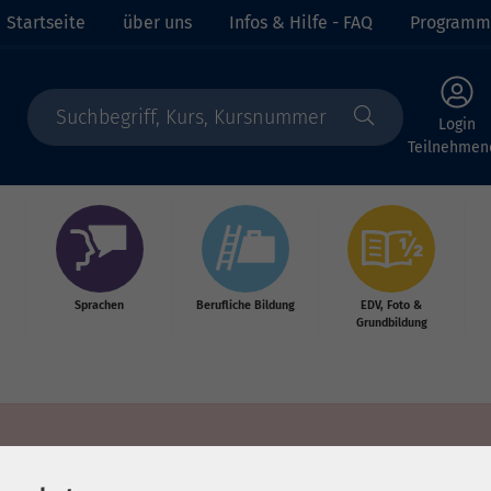
Startseite
über uns
Infos & Hilfe - FAQ
Programm
Login
Teilnehmen
Sprachen
Berufliche Bildung
EDV, Foto &
Grundbildung