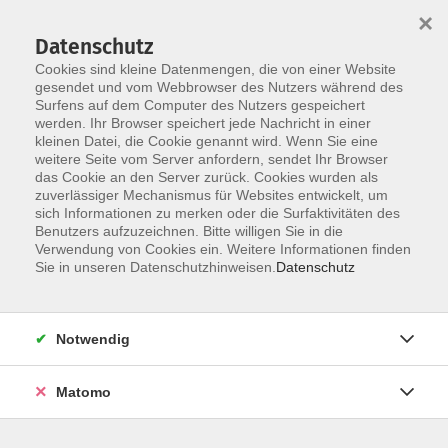
×
Datenschutz
Cookies sind kleine Datenmengen, die von einer Website
gesendet und vom Webbrowser des Nutzers während des
Surfens auf dem Computer des Nutzers gespeichert
Skip to main content
werden. Ihr Browser speichert jede Nachricht in einer
kleinen Datei, die Cookie genannt wird. Wenn Sie eine
weitere Seite vom Server anfordern, sendet Ihr Browser
Der Kurs konnte nicht gefunden werden.
das Cookie an den Server zurück. Cookies wurden als
zuverlässiger Mechanismus für Websites entwickelt, um
sich Informationen zu merken oder die Surfaktivitäten des
Benutzers aufzuzeichnen. Bitte willigen Sie in die
Verwendung von Cookies ein. Weitere Informationen finden
Sie in unseren Datenschutzhinweisen.
Datenschutz
Social Media
Impressum
AGB
Notwendig
Widerrufsbelehrung
Datenschutzerklärung
Matomo
Barrierefreiheitserklärung