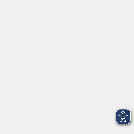
⇒
Anfahrt zur VHS
Gerne persönlich erreichbar:
Montag
8:00 - 15:00
Dienstag
8:00 - 15:00