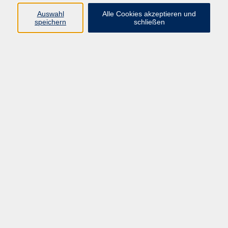
Widerruf
Auswahl
Alle Cookies akzeptieren und
speichern
schließen
Programm:
Gesellschaft & Leben
Kultur & Gestalten
Gesundheit
Sprachen
Berufliche Bildung
EDV, Foto & Grundbildung
Reisen & Tagesfahrten
Online & hybrid
Kurse für...