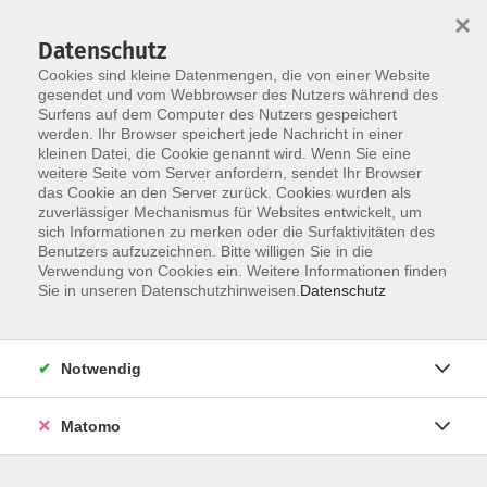
×
Datenschutz
Cookies sind kleine Datenmengen, die von einer Website
gesendet und vom Webbrowser des Nutzers während des
Surfens auf dem Computer des Nutzers gespeichert
Skip to main content
werden. Ihr Browser speichert jede Nachricht in einer
kleinen Datei, die Cookie genannt wird. Wenn Sie eine
weitere Seite vom Server anfordern, sendet Ihr Browser
Der Kurs konnte nicht gefunden werden.
das Cookie an den Server zurück. Cookies wurden als
zuverlässiger Mechanismus für Websites entwickelt, um
sich Informationen zu merken oder die Surfaktivitäten des
Benutzers aufzuzeichnen. Bitte willigen Sie in die
Verwendung von Cookies ein. Weitere Informationen finden
Sie in unseren Datenschutzhinweisen.
Datenschutz
Social Media
Impressum
AGB
Notwendig
Widerrufsbelehrung
Datenschutzerklärung
Matomo
Barrierefreiheitserklärung