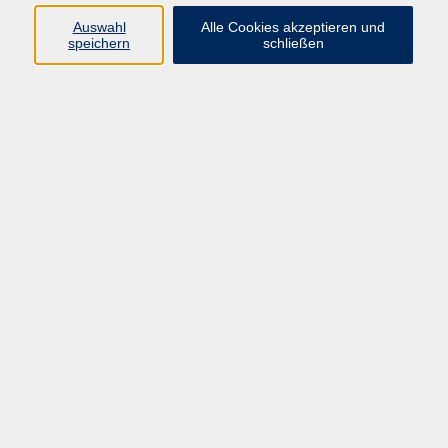
Widerruf
Auswahl
Alle Cookies akzeptieren und
speichern
schließen
Programm:
Gesellschaft & Leben
Kultur & Gestalten
Gesundheit
Sprachen
Berufliche Bildung
EDV, Foto & Grundbildung
Reisen & Tagesfahrten
Online & hybrid
Kurse für...