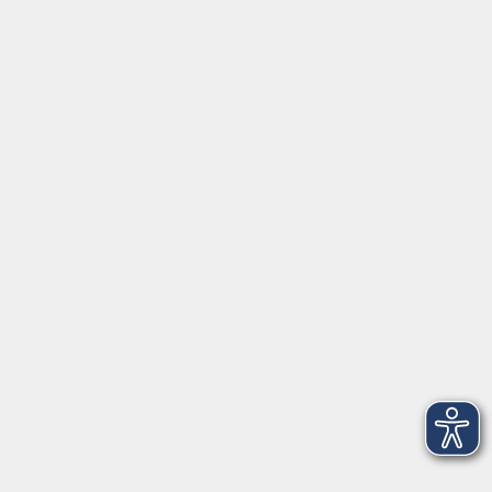
⇒
Anfahrt zur VHS
Gerne persönlich erreichbar:
Montag
8:00 - 15:00
Dienstag
8:00 - 15:00