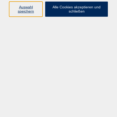
Widerruf
Auswahl
Alle Cookies akzeptieren und
speichern
schließen
Programm:
Gesellschaft & Leben
Kultur & Gestalten
Gesundheit
Sprachen
Berufliche Bildung
EDV, Foto & Grundbildung
Reisen & Tagesfahrten
Online & hybrid
Kurse für...