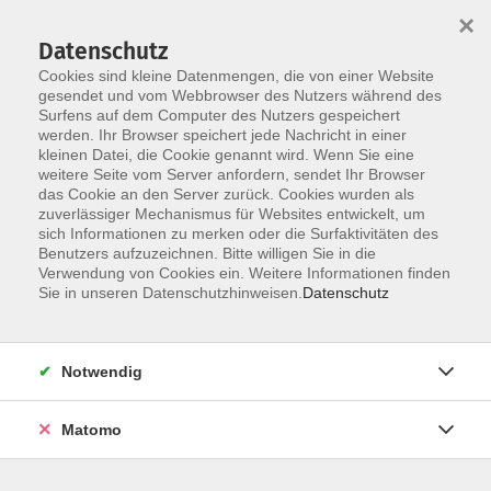
×
Datenschutz
Cookies sind kleine Datenmengen, die von einer Website
gesendet und vom Webbrowser des Nutzers während des
Surfens auf dem Computer des Nutzers gespeichert
Skip to main content
werden. Ihr Browser speichert jede Nachricht in einer
kleinen Datei, die Cookie genannt wird. Wenn Sie eine
weitere Seite vom Server anfordern, sendet Ihr Browser
Der Kurs konnte nicht gefunden werden.
das Cookie an den Server zurück. Cookies wurden als
zuverlässiger Mechanismus für Websites entwickelt, um
sich Informationen zu merken oder die Surfaktivitäten des
Benutzers aufzuzeichnen. Bitte willigen Sie in die
Verwendung von Cookies ein. Weitere Informationen finden
Sie in unseren Datenschutzhinweisen.
Datenschutz
Social Media
Impressum
AGB
Notwendig
Widerrufsbelehrung
Datenschutzerklärung
Matomo
Barrierefreiheitserklärung