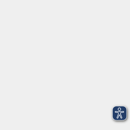
⇒
Anfahrt zur VHS
Gerne persönlich erreichbar:
Montag
8:00 - 15:00
Dienstag
8:00 - 15:00