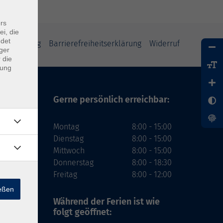
rs
ei, die
ndet
tzerklärung
Barrierefreiheitserklärung
Widerruf
ger
 die
dung
Gerne persönlich erreichbar:
Montag
8:00 - 15:00
Dienstag
8:00 - 15:00
Mittwoch
8:00 - 15:00
Donnerstag
8:00 - 18:30
Freitag
8:00 - 12:00
ießen
Während der Ferien
ist wie
folgt geöffnet: