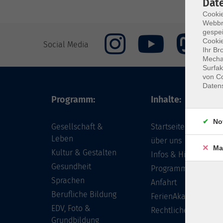
Dat
Cookie
Webbr
gespei
Cookie
Social Media
Ihr Br
Mechan
Surfak
von Co
Daten
Programm:
Inhalte:
No
Gesellschaft &
Startseite
Leben
über uns
Ma
Kultur & Gestalten
Infos & Hilfe - FAQ
Gesundheit
Programm
Sprachen
Anfahrt
Berufliche Bildung
FerienAkademie
EDV, Foto &
Rechtliches
Grundbildung