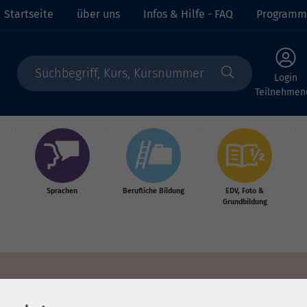
Startseite
über uns
Infos & Hilfe - FAQ
Programm
Login
Teilnehmen
Sprachen
Berufliche Bildung
EDV, Foto &
Grundbildung