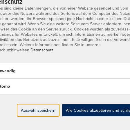
enschutz
s sind kleine Datenmengen, die von einer Website gesendet und vom
owser des Nutzers während des Surfens auf dem Computer des Nutze
chert werden. Ihr Browser speichert jede Nachricht in einer kleinen Dat
 genannt wird. Wenn Sie eine weitere Seite vom Server anfordern, se
Impressum
AGB
Widerrufsbelehrung
Datenschu
owser das Cookie an den Server zurück. Cookies wurden als zuverlässi
ismus für Websites entwickelt, um sich Informationen zu merken oder
tivitäten des Benutzers aufzuzeichnen. Bitte willigen Sie in die Verwen
okies ein. Weitere Informationen finden Sie in unseren
schutzhinweisen.
Datenschutz
Hier finden Sie uns:
twendig
Volkshochschule Straubing gGmbH
Steinweg 56
tomo
94315 Straubing
info@vhs-Straubing.de
Auswahl speichern
Alle Cookies akzeptieren und schl
Tel: +49 9421 8457-0
Fax: +49 9421 8457-50