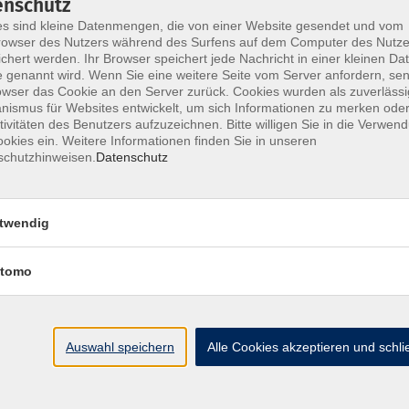
enschutz
s sind kleine Datenmengen, die von einer Website gesendet und vom
owser des Nutzers während des Surfens auf dem Computer des Nutze
chert werden. Ihr Browser speichert jede Nachricht in einer kleinen Dat
 genannt wird. Wenn Sie eine weitere Seite vom Server anfordern, se
Impressum
AGB
Widerrufsbelehrung
Datenschu
owser das Cookie an den Server zurück. Cookies wurden als zuverlässi
ismus für Websites entwickelt, um sich Informationen zu merken oder
tivitäten des Benutzers aufzuzeichnen. Bitte willigen Sie in die Verwen
okies ein. Weitere Informationen finden Sie in unseren
schutzhinweisen.
Datenschutz
Hier finden Sie uns:
twendig
Volkshochschule Straubing gGmbH
Steinweg 56
tomo
94315 Straubing
info@vhs-Straubing.de
Auswahl speichern
Alle Cookies akzeptieren und schl
Tel: +49 9421 8457-0
Fax: +49 9421 8457-50