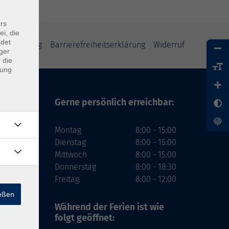
rs
ei, die
ndet
tzerklärung
Barrierefreiheitserklärung
Widerruf
ger
 die
dung
Gerne persönlich erreichbar:
Montag
8:00 - 15:00
Dienstag
8:00 - 15:00
Mittwoch
8:00 - 15:00
Donnerstag
8:00 - 18:30
Freitag
8:00 - 12:00
ießen
Während der Ferien
ist wie
folgt geöffnet: