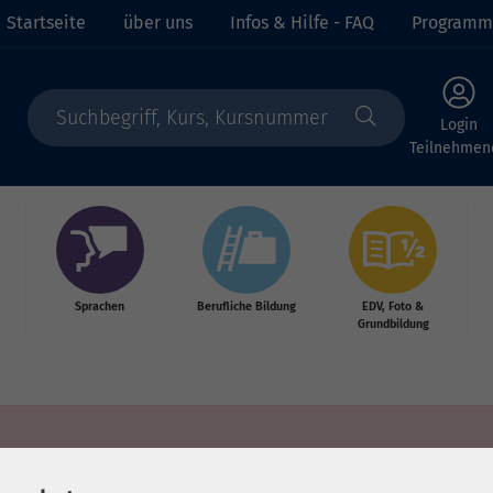
Startseite
über uns
Infos & Hilfe - FAQ
Programm
Login
Teilnehmen
Sprachen
Berufliche Bildung
EDV, Foto &
Grundbildung