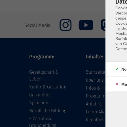
Dat
Cookie
Webbr
gespei
Cookie
Social Media
Ihr Br
Mechan
Surfak
von Co
Daten
Programm:
Inhalte:
No
Gesellschaft &
Startseite
Leben
über uns
Ma
Kultur & Gestalten
Infos & Hilfe - FAQ
Gesundheit
Programm
Sprachen
Anfahrt
Berufliche Bildung
FerienAkademie
EDV, Foto &
Rechtliches
Grundbildung