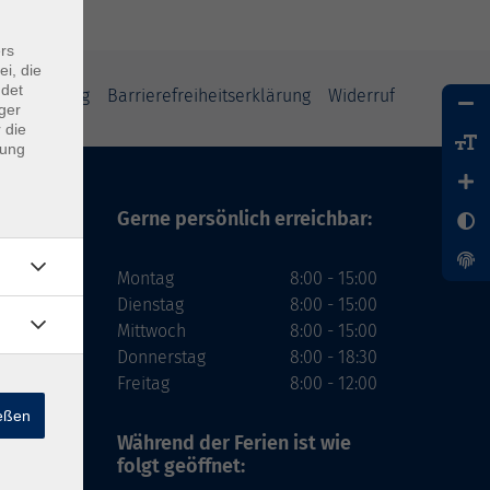
rs
ei, die
ndet
tzerklärung
Barrierefreiheitserklärung
Widerruf
ger
 die
dung
Gerne persönlich erreichbar:
Montag
8:00 - 15:00
Dienstag
8:00 - 15:00
Mittwoch
8:00 - 15:00
Donnerstag
8:00 - 18:30
Freitag
8:00 - 12:00
ießen
Während der Ferien
ist wie
folgt geöffnet: