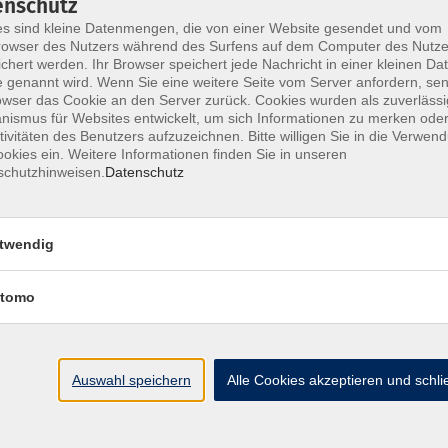
enschutz
s sind kleine Datenmengen, die von einer Website gesendet und vom
owser des Nutzers während des Surfens auf dem Computer des Nutze
chert werden. Ihr Browser speichert jede Nachricht in einer kleinen Dat
 genannt wird. Wenn Sie eine weitere Seite vom Server anfordern, se
Impressum
AGB
Widerrufsbelehrung
Datenschu
owser das Cookie an den Server zurück. Cookies wurden als zuverlässi
ismus für Websites entwickelt, um sich Informationen zu merken oder
tivitäten des Benutzers aufzuzeichnen. Bitte willigen Sie in die Verwen
okies ein. Weitere Informationen finden Sie in unseren
schutzhinweisen.
Datenschutz
Hier finden Sie uns:
twendig
Volkshochschule Straubing gGmbH
Steinweg 56
tomo
94315 Straubing
info@vhs-Straubing.de
Auswahl speichern
Alle Cookies akzeptieren und schl
Tel: +49 9421 8457-0
Fax: +49 9421 8457-50