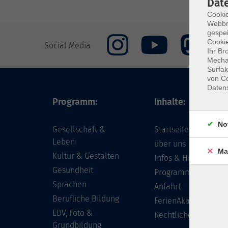
Dat
Cookie
Webbr
gespei
Cookie
Social Media
Ihr Br
Mechan
Surfak
von Co
Daten
Programm:
Inhalte:
No
Gesellschaft &
Startseite
Leben
über uns
Ma
Kultur & Gestalten
Infos & Hilfe - FAQ
Gesundheit
Programm
Sprachen
Anfahrt
Berufliche Bildung
FerienAkademie
EDV, Foto &
Rechtliches
Grundbildung