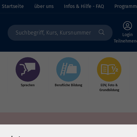
Startseite
über uns
Infos & Hilfe - FAQ
Programm
Login
Teilnehmen
Sprachen
Berufliche Bildung
EDV, Foto &
Grundbildung