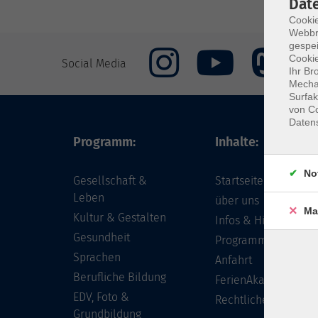
Dat
Cookie
Webbr
gespei
Cookie
Social Media
Ihr Br
Mechan
Surfak
von Co
Daten
Programm:
Inhalte:
No
Gesellschaft &
Startseite
Leben
über uns
Ma
Kultur & Gestalten
Infos & Hilfe - FAQ
Gesundheit
Programm
Sprachen
Anfahrt
Berufliche Bildung
FerienAkademie
EDV, Foto &
Rechtliches
Grundbildung