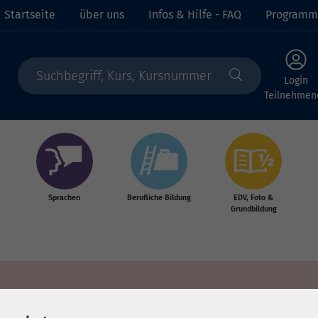
Startseite
über uns
Infos & Hilfe - FAQ
Programm
Login
Teilnehmen
Sprachen
Berufliche Bildung
EDV, Foto &
Grundbildung