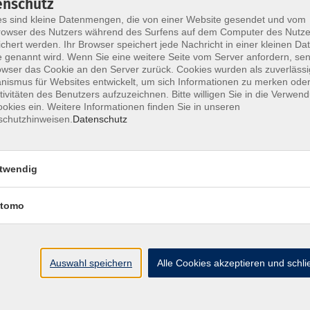
enschutz
s sind kleine Datenmengen, die von einer Website gesendet und vom
owser des Nutzers während des Surfens auf dem Computer des Nutze
chert werden. Ihr Browser speichert jede Nachricht in einer kleinen Dat
 genannt wird. Wenn Sie eine weitere Seite vom Server anfordern, se
Impressum
AGB
Widerrufsbelehrung
Datenschu
owser das Cookie an den Server zurück. Cookies wurden als zuverlässi
ismus für Websites entwickelt, um sich Informationen zu merken oder
tivitäten des Benutzers aufzuzeichnen. Bitte willigen Sie in die Verwen
okies ein. Weitere Informationen finden Sie in unseren
schutzhinweisen.
Datenschutz
Hier finden Sie uns:
twendig
Volkshochschule Straubing gGmbH
Steinweg 56
tomo
94315 Straubing
info@vhs-Straubing.de
Auswahl speichern
Alle Cookies akzeptieren und schl
Tel: +49 9421 8457-0
Fax: +49 9421 8457-50