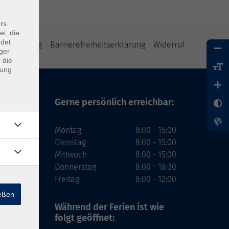
rs
ei, die
ndet
tzerklärung
Barrierefreiheitserklärung
Widerruf
ger
 die
dung
Gerne persönlich erreichbar:
Montag
8:00 - 15:00
Dienstag
8:00 - 15:00
Mittwoch
8:00 - 15:00
Donnerstag
8:00 - 18:30
Freitag
8:00 - 12:00
ießen
Während der Ferien
ist wie
folgt geöffnet: