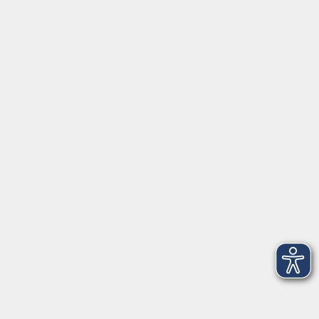
Hier finden Sie uns:
Volkshochschule Straubing gGmbH
Steinweg 56
94315 Straubing
info@vhs-Straubing.de
Tel: +49 9421 8457-0
Fax: +49 9421 8457-50
⇒
Anfahrt zur VHS