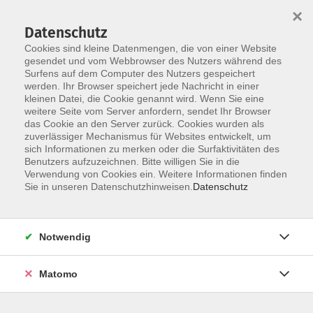
×
Datenschutz
Cookies sind kleine Datenmengen, die von einer Website
gesendet und vom Webbrowser des Nutzers während des
Surfens auf dem Computer des Nutzers gespeichert
Skip to main content
werden. Ihr Browser speichert jede Nachricht in einer
kleinen Datei, die Cookie genannt wird. Wenn Sie eine
weitere Seite vom Server anfordern, sendet Ihr Browser
das Cookie an den Server zurück. Cookies wurden als
zuverlässiger Mechanismus für Websites entwickelt, um
sich Informationen zu merken oder die Surfaktivitäten des
Sie sind hier:
Benutzers aufzuzeichnen. Bitte willigen Sie in die
Gesellschaft/Leben
Kommunikation
Verwendung von Cookies ein. Weitere Informationen finden
Sie in unseren Datenschutzhinweisen.
Datenschutz
Gewaltfreie Kommunikation – Übungsabend
Notwendig
Möchten Sie Ihre Fähigkeit verbessern,
empathisch und verständnisvoll zu
kommunizieren?
Matomo
An diesen Übungsabenden haben Sie die
Gelegenheit Ihre Kenntnisse in der Gewaltfreien