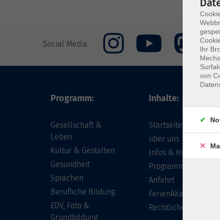
Dat
Cookie
Webbr
gespei
Cookie
Social Media
Ihr Br
Mechan
Surfak
von Co
Daten
Programm:
Inhalte:
No
Gesellschaft &
Startseite
Leben
über uns
Ma
Kultur & Gestalten
Infos & Hilfe - FAQ
Gesundheit
Programm
Sprachen
Anfahrt
Berufliche Bildung
FerienAkademie
EDV, Foto &
Rechtliches
Grundbildung