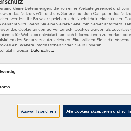
enschutz
s sind kleine Datenmengen, die von einer Website gesendet und vom
owser des Nutzers während des Surfens auf dem Computer des Nutze
chert werden. Ihr Browser speichert jede Nachricht in einer kleinen Dat
 genannt wird. Wenn Sie eine weitere Seite vom Server anfordern, se
Impressum
AGB
Widerrufsbelehrung
Datenschu
owser das Cookie an den Server zurück. Cookies wurden als zuverlässi
ismus für Websites entwickelt, um sich Informationen zu merken oder
tivitäten des Benutzers aufzuzeichnen. Bitte willigen Sie in die Verwen
okies ein. Weitere Informationen finden Sie in unseren
schutzhinweisen.
Datenschutz
Hier finden Sie uns:
twendig
Volkshochschule Straubing gGmbH
Steinweg 56
tomo
94315 Straubing
info@vhs-Straubing.de
Auswahl speichern
Alle Cookies akzeptieren und schl
Tel: +49 9421 8457-0
Fax: +49 9421 8457-50