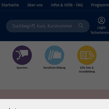
Startseite
über uns
Infos & Hilfe - FAQ
Programm
Login
Teilnehmen
Sprachen
Berufliche Bildung
EDV, Foto &
Grundbildung