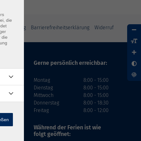
rs
ei, die
ndet
tzerklärung
Barrierefreiheitserklärung
Widerruf
ger
 die
dung
Gerne persönlich erreichbar:
Montag
8:00 - 15:00
Dienstag
8:00 - 15:00
Mittwoch
8:00 - 15:00
Donnerstag
8:00 - 18:30
Freitag
8:00 - 12:00
ießen
Während der Ferien
ist wie
folgt geöffnet: