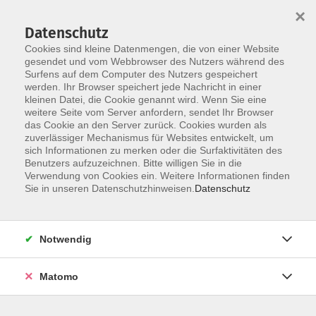
×
Datenschutz
Cookies sind kleine Datenmengen, die von einer Website
gesendet und vom Webbrowser des Nutzers während des
Surfens auf dem Computer des Nutzers gespeichert
Skip to main content
werden. Ihr Browser speichert jede Nachricht in einer
kleinen Datei, die Cookie genannt wird. Wenn Sie eine
weitere Seite vom Server anfordern, sendet Ihr Browser
Der Kurs konnte nicht gefunden werden.
das Cookie an den Server zurück. Cookies wurden als
zuverlässiger Mechanismus für Websites entwickelt, um
sich Informationen zu merken oder die Surfaktivitäten des
Benutzers aufzuzeichnen. Bitte willigen Sie in die
Verwendung von Cookies ein. Weitere Informationen finden
Sie in unseren Datenschutzhinweisen.
Datenschutz
Social Media
Impressum
AGB
Notwendig
Widerrufsbelehrung
Datenschutzerklärung
Matomo
Barrierefreiheitserklärung