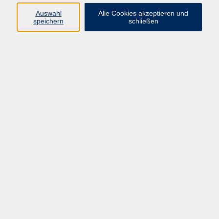
Widerruf
Auswahl
Alle Cookies akzeptieren und
speichern
schließen
Programm:
Gesellschaft & Leben
Kultur & Gestalten
Gesundheit
Sprachen
Berufliche Bildung
EDV, Foto & Grundbildung
Reisen & Tagesfahrten
Online & hybrid
Kurse für...