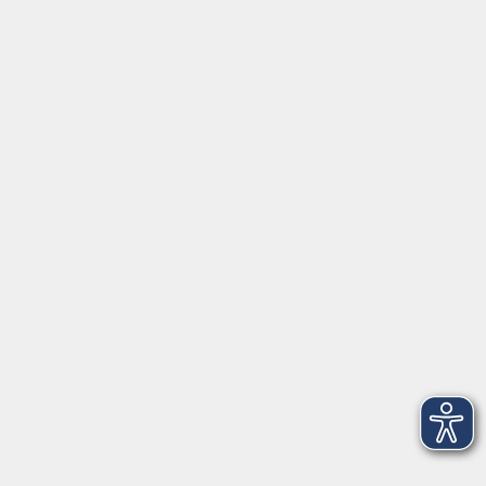
⇒
Anfahrt zur VHS
Gerne persönlich erreichbar:
Montag
8:00 - 15:00
Dienstag
8:00 - 15:00