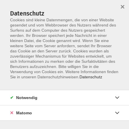
×
Datenschutz
Cookies sind kleine Datenmengen, die von einer Website
gesendet und vom Webbrowser des Nutzers während des
Surfens auf dem Computer des Nutzers gespeichert
Skip to main content
werden. Ihr Browser speichert jede Nachricht in einer
kleinen Datei, die Cookie genannt wird. Wenn Sie eine
weitere Seite vom Server anfordern, sendet Ihr Browser
Der Kurs konnte nicht gefunden werden.
das Cookie an den Server zurück. Cookies wurden als
zuverlässiger Mechanismus für Websites entwickelt, um
sich Informationen zu merken oder die Surfaktivitäten des
Benutzers aufzuzeichnen. Bitte willigen Sie in die
Verwendung von Cookies ein. Weitere Informationen finden
Sie in unseren Datenschutzhinweisen.
Datenschutz
Social Media
Impressum
AGB
Notwendig
Widerrufsbelehrung
Datenschutzerklärung
Matomo
Barrierefreiheitserklärung