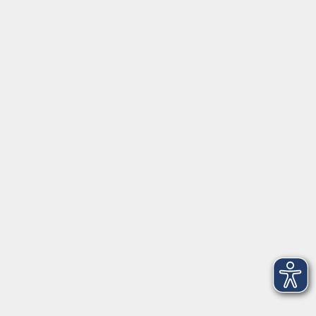
⇒
Anfahrt zur VHS
Gerne persönlich erreichbar:
Montag
8:00 - 15:00
Dienstag
8:00 - 15:00