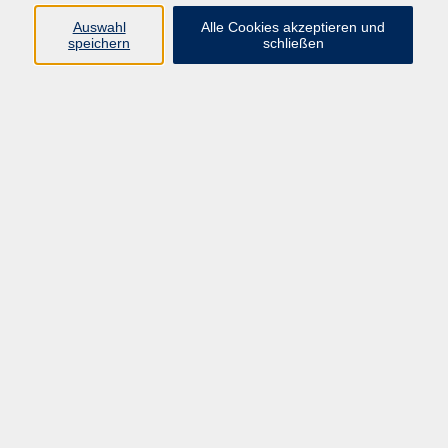
Widerruf
Auswahl
Alle Cookies akzeptieren und
speichern
schließen
Programm:
Gesellschaft & Leben
Kultur & Gestalten
Gesundheit
Sprachen
Berufliche Bildung
EDV, Foto & Grundbildung
Reisen & Tagesfahrten
Online & hybrid
Kurse für...