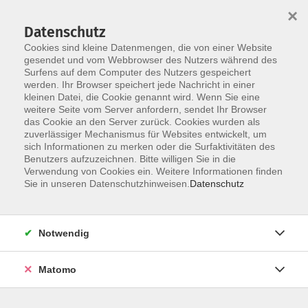
×
Datenschutz
Cookies sind kleine Datenmengen, die von einer Website
gesendet und vom Webbrowser des Nutzers während des
Surfens auf dem Computer des Nutzers gespeichert
Skip to main content
werden. Ihr Browser speichert jede Nachricht in einer
kleinen Datei, die Cookie genannt wird. Wenn Sie eine
weitere Seite vom Server anfordern, sendet Ihr Browser
Der Kurs konnte nicht gefunden werden.
das Cookie an den Server zurück. Cookies wurden als
zuverlässiger Mechanismus für Websites entwickelt, um
sich Informationen zu merken oder die Surfaktivitäten des
Benutzers aufzuzeichnen. Bitte willigen Sie in die
Verwendung von Cookies ein. Weitere Informationen finden
Sie in unseren Datenschutzhinweisen.
Datenschutz
Social Media
Impressum
AGB
Notwendig
Widerrufsbelehrung
Datenschutzerklärung
Matomo
Barrierefreiheitserklärung