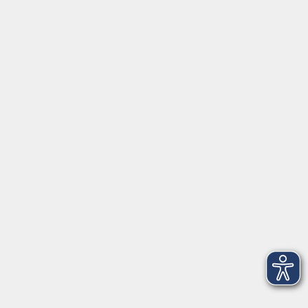
⇒
Anfahrt zur VHS
Gerne persönlich erreichbar:
Montag
8:00 - 15:00
Dienstag
8:00 - 15:00