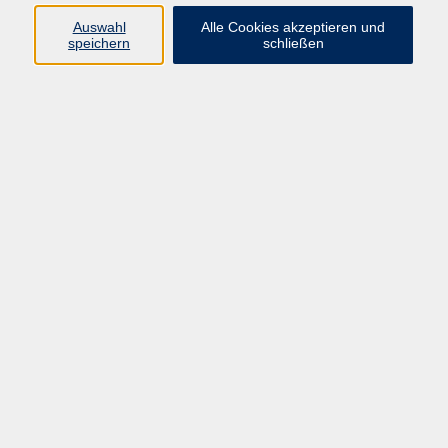
Widerruf
Auswahl
Alle Cookies akzeptieren und
speichern
schließen
Programm:
Gesellschaft & Leben
Kultur & Gestalten
Gesundheit
Sprachen
Berufliche Bildung
EDV, Foto & Grundbildung
Reisen & Tagesfahrten
Online & hybrid
Kurse für...