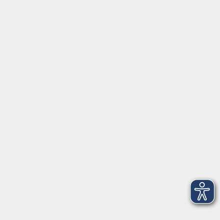
⇒
Anfahrt zur VHS
Gerne persönlich erreichbar:
Montag
8:00 - 15:00
Dienstag
8:00 - 15:00