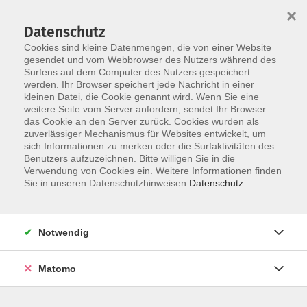
×
Datenschutz
Cookies sind kleine Datenmengen, die von einer Website
gesendet und vom Webbrowser des Nutzers während des
Surfens auf dem Computer des Nutzers gespeichert
Skip to main content
werden. Ihr Browser speichert jede Nachricht in einer
kleinen Datei, die Cookie genannt wird. Wenn Sie eine
weitere Seite vom Server anfordern, sendet Ihr Browser
Der Kurs konnte nicht gefunden werden.
das Cookie an den Server zurück. Cookies wurden als
zuverlässiger Mechanismus für Websites entwickelt, um
sich Informationen zu merken oder die Surfaktivitäten des
Benutzers aufzuzeichnen. Bitte willigen Sie in die
Verwendung von Cookies ein. Weitere Informationen finden
Sie in unseren Datenschutzhinweisen.
Datenschutz
Social Media
Impressum
AGB
Notwendig
Widerrufsbelehrung
Datenschutzerklärung
Matomo
Barrierefreiheitserklärung