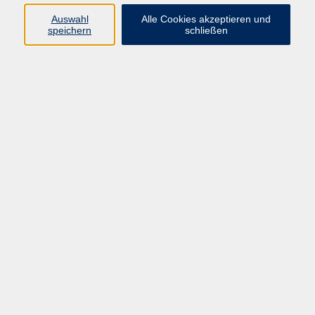
Widerruf
Auswahl
Alle Cookies akzeptieren und
speichern
schließen
Programm:
Gesellschaft & Leben
Kultur & Gestalten
Gesundheit
Sprachen
Berufliche Bildung
EDV, Foto & Grundbildung
Reisen & Tagesfahrten
Online & hybrid
Kurse für...