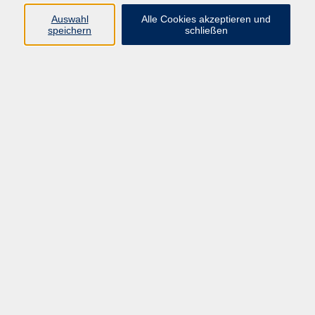
Widerruf
Auswahl
Alle Cookies akzeptieren und
speichern
schließen
Programm:
Gesellschaft & Leben
Kultur & Gestalten
Gesundheit
Sprachen
Berufliche Bildung
EDV, Foto & Grundbildung
Reisen & Tagesfahrten
Online & hybrid
Kurse für...