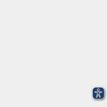
⇒
Anfahrt zur VHS
Gerne persönlich erreichbar:
Montag
8:00 - 15:00
Dienstag
8:00 - 15:00