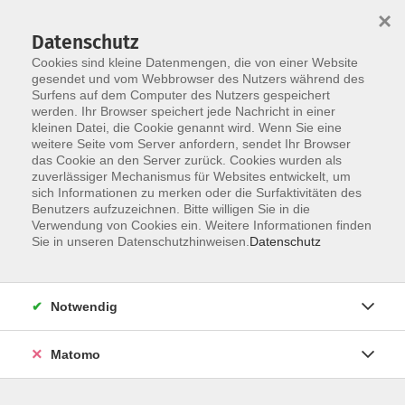
×
Datenschutz
Cookies sind kleine Datenmengen, die von einer Website
gesendet und vom Webbrowser des Nutzers während des
Surfens auf dem Computer des Nutzers gespeichert
Skip to main content
werden. Ihr Browser speichert jede Nachricht in einer
kleinen Datei, die Cookie genannt wird. Wenn Sie eine
weitere Seite vom Server anfordern, sendet Ihr Browser
Der Kurs konnte nicht gefunden werden.
das Cookie an den Server zurück. Cookies wurden als
zuverlässiger Mechanismus für Websites entwickelt, um
sich Informationen zu merken oder die Surfaktivitäten des
Benutzers aufzuzeichnen. Bitte willigen Sie in die
Verwendung von Cookies ein. Weitere Informationen finden
Sie in unseren Datenschutzhinweisen.
Datenschutz
Social Media
Impressum
AGB
Notwendig
Widerrufsbelehrung
Datenschutzerklärung
Matomo
Barrierefreiheitserklärung