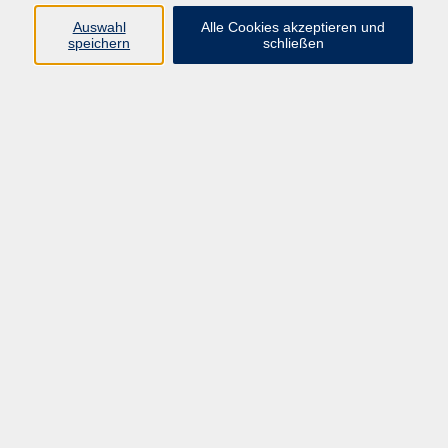
Widerruf
Auswahl
Alle Cookies akzeptieren und
speichern
schließen
Programm:
Gesellschaft & Leben
Kultur & Gestalten
Gesundheit
Sprachen
Berufliche Bildung
EDV, Foto & Grundbildung
Reisen & Tagesfahrten
Online & hybrid
Kurse für...