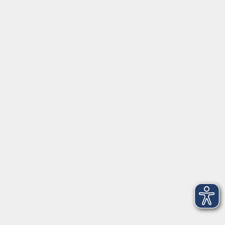
⇒
Anfahrt zur VHS
Gerne persönlich erreichbar:
Montag
8:00 - 15:00
Dienstag
8:00 - 15:00