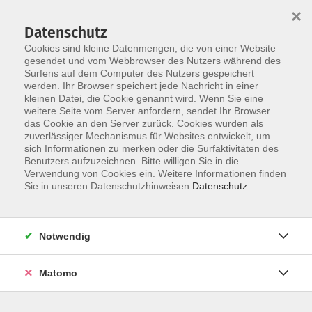
×
Datenschutz
Cookies sind kleine Datenmengen, die von einer Website
gesendet und vom Webbrowser des Nutzers während des
Surfens auf dem Computer des Nutzers gespeichert
Skip to main content
werden. Ihr Browser speichert jede Nachricht in einer
kleinen Datei, die Cookie genannt wird. Wenn Sie eine
weitere Seite vom Server anfordern, sendet Ihr Browser
Der Kurs konnte nicht gefunden werden.
das Cookie an den Server zurück. Cookies wurden als
zuverlässiger Mechanismus für Websites entwickelt, um
sich Informationen zu merken oder die Surfaktivitäten des
Benutzers aufzuzeichnen. Bitte willigen Sie in die
Verwendung von Cookies ein. Weitere Informationen finden
Sie in unseren Datenschutzhinweisen.
Datenschutz
Social Media
Impressum
AGB
Notwendig
Widerrufsbelehrung
Datenschutzerklärung
Matomo
Barrierefreiheitserklärung