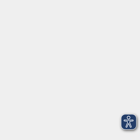
⇒
Anfahrt zur VHS
Gerne persönlich erreichbar:
Montag
8:00 - 15:00
Dienstag
8:00 - 15:00