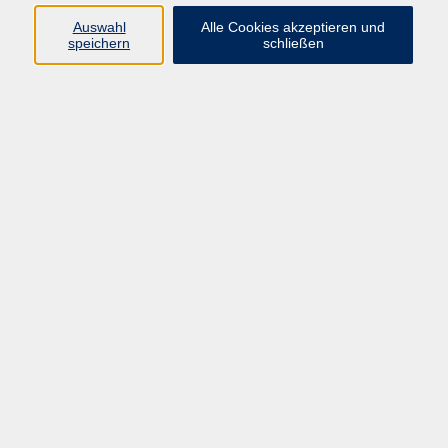
Widerruf
Auswahl
Alle Cookies akzeptieren und
speichern
schließen
Programm:
Gesellschaft & Leben
Kultur & Gestalten
Gesundheit
Sprachen
Berufliche Bildung
EDV, Foto & Grundbildung
Reisen & Tagesfahrten
Online & hybrid
Kurse für...