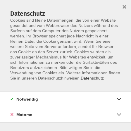
×
Datenschutz
Cookies sind kleine Datenmengen, die von einer Website
gesendet und vom Webbrowser des Nutzers während des
Surfens auf dem Computer des Nutzers gespeichert
Skip to main content
werden. Ihr Browser speichert jede Nachricht in einer
kleinen Datei, die Cookie genannt wird. Wenn Sie eine
weitere Seite vom Server anfordern, sendet Ihr Browser
Der Kurs konnte nicht gefunden werden.
das Cookie an den Server zurück. Cookies wurden als
zuverlässiger Mechanismus für Websites entwickelt, um
sich Informationen zu merken oder die Surfaktivitäten des
Benutzers aufzuzeichnen. Bitte willigen Sie in die
Verwendung von Cookies ein. Weitere Informationen finden
Sie in unseren Datenschutzhinweisen.
Datenschutz
Social Media
Impressum
AGB
Notwendig
Widerrufsbelehrung
Datenschutzerklärung
Matomo
Barrierefreiheitserklärung