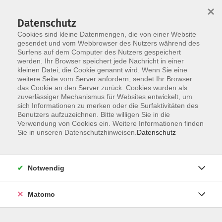
×
Datenschutz
Cookies sind kleine Datenmengen, die von einer Website
gesendet und vom Webbrowser des Nutzers während des
Surfens auf dem Computer des Nutzers gespeichert
Skip to main content
werden. Ihr Browser speichert jede Nachricht in einer
kleinen Datei, die Cookie genannt wird. Wenn Sie eine
weitere Seite vom Server anfordern, sendet Ihr Browser
Der Kurs konnte nicht gefunden werden.
das Cookie an den Server zurück. Cookies wurden als
zuverlässiger Mechanismus für Websites entwickelt, um
sich Informationen zu merken oder die Surfaktivitäten des
Benutzers aufzuzeichnen. Bitte willigen Sie in die
Verwendung von Cookies ein. Weitere Informationen finden
Sie in unseren Datenschutzhinweisen.
Datenschutz
Social Media
Impressum
AGB
Notwendig
Widerrufsbelehrung
Datenschutzerklärung
Matomo
Barrierefreiheitserklärung