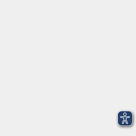
⇒
Anfahrt zur VHS
Gerne persönlich erreichbar:
Montag
8:00 - 15:00
Dienstag
8:00 - 15:00