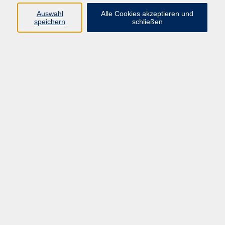
Widerruf
Auswahl
Alle Cookies akzeptieren und
speichern
schließen
Programm:
Gesellschaft & Leben
Kultur & Gestalten
Gesundheit
Sprachen
Berufliche Bildung
EDV, Foto & Grundbildung
Reisen & Tagesfahrten
Online & hybrid
Kurse für...