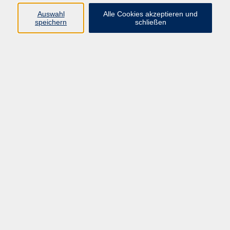
Widerruf
Auswahl
Alle Cookies akzeptieren und
speichern
schließen
Programm:
Gesellschaft & Leben
Kultur & Gestalten
Gesundheit
Sprachen
Berufliche Bildung
EDV, Foto & Grundbildung
Reisen & Tagesfahrten
Online & hybrid
Kurse für...