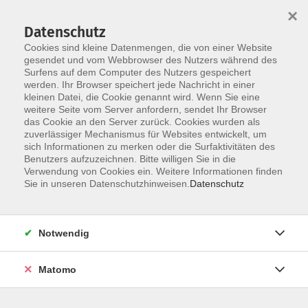
×
Datenschutz
Cookies sind kleine Datenmengen, die von einer Website
gesendet und vom Webbrowser des Nutzers während des
Surfens auf dem Computer des Nutzers gespeichert
Skip to main content
werden. Ihr Browser speichert jede Nachricht in einer
kleinen Datei, die Cookie genannt wird. Wenn Sie eine
weitere Seite vom Server anfordern, sendet Ihr Browser
Der Kurs konnte nicht gefunden werden.
das Cookie an den Server zurück. Cookies wurden als
zuverlässiger Mechanismus für Websites entwickelt, um
sich Informationen zu merken oder die Surfaktivitäten des
Benutzers aufzuzeichnen. Bitte willigen Sie in die
Verwendung von Cookies ein. Weitere Informationen finden
Sie in unseren Datenschutzhinweisen.
Datenschutz
Social Media
Impressum
AGB
Notwendig
Widerrufsbelehrung
Datenschutzerklärung
Matomo
Barrierefreiheitserklärung