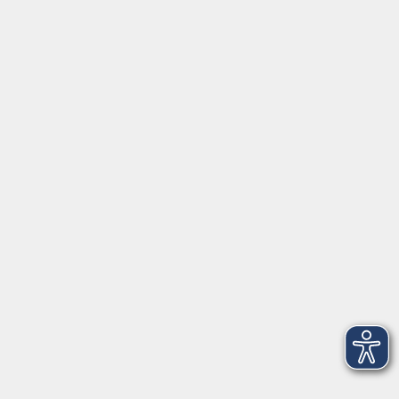
⇒
Anfahrt zur VHS
Gerne persönlich erreichbar:
Montag
8:00 - 15:00
Dienstag
8:00 - 15:00