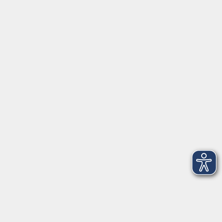
www.volkshochschule.de
Hier finden Sie uns:
Volkshochschule Straubing gGmbH
Steinweg 56
94315 Straubing
info@vhs-Straubing.de
Tel: +49 9421 8457-0
Fax: +49 9421 8457-50
⇒
Anfahrt zur VHS