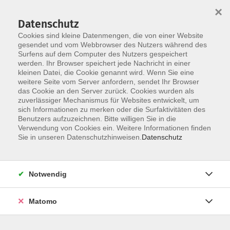
×
Datenschutz
Cookies sind kleine Datenmengen, die von einer Website
gesendet und vom Webbrowser des Nutzers während des
Surfens auf dem Computer des Nutzers gespeichert
Skip to main content
werden. Ihr Browser speichert jede Nachricht in einer
kleinen Datei, die Cookie genannt wird. Wenn Sie eine
weitere Seite vom Server anfordern, sendet Ihr Browser
das Cookie an den Server zurück. Cookies wurden als
zuverlässiger Mechanismus für Websites entwickelt, um
sich Informationen zu merken oder die Surfaktivitäten des
Sie sind hier:
Benutzers aufzuzeichnen. Bitte willigen Sie in die
Berufliche Bildung
Verwendung von Cookies ein. Weitere Informationen finden
Sie in unseren Datenschutzhinweisen.
Datenschutz
VHS.Daheim-Mediathek: Das Hobby zum Beruf
machen
Notwendig
- vom Traum zur Realität - ein Gesamtüberblick
für künftige Freiberufler und Unternehmer - ein
Online-Angebot aus den Erweiterten
Matomo
Lernwelten der VHS Straubing in Kooperation
mit dem Bayerischen Volkshochschulverband e.
V. (bvv)