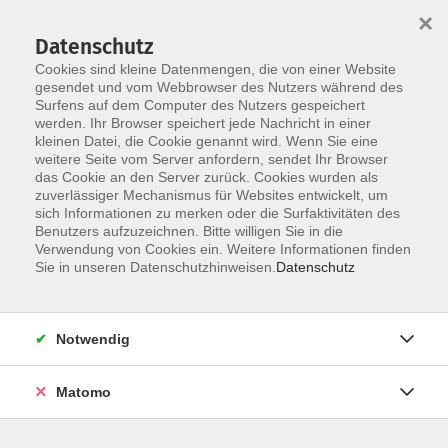
×
Datenschutz
Cookies sind kleine Datenmengen, die von einer Website
gesendet und vom Webbrowser des Nutzers während des
Surfens auf dem Computer des Nutzers gespeichert
Skip to main content
werden. Ihr Browser speichert jede Nachricht in einer
kleinen Datei, die Cookie genannt wird. Wenn Sie eine
weitere Seite vom Server anfordern, sendet Ihr Browser
Der Kurs konnte nicht gefunden werden.
das Cookie an den Server zurück. Cookies wurden als
zuverlässiger Mechanismus für Websites entwickelt, um
sich Informationen zu merken oder die Surfaktivitäten des
Benutzers aufzuzeichnen. Bitte willigen Sie in die
Verwendung von Cookies ein. Weitere Informationen finden
Sie in unseren Datenschutzhinweisen.
Datenschutz
Social Media
Impressum
AGB
Notwendig
Widerrufsbelehrung
Datenschutzerklärung
Matomo
Barrierefreiheitserklärung