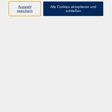
Widerruf
Auswahl
Alle Cookies akzeptieren und
speichern
schließen
Programm:
Gesellschaft & Leben
Kultur & Gestalten
Gesundheit
Sprachen
Berufliche Bildung
EDV, Foto & Grundbildung
Reisen & Tagesfahrten
Online & hybrid
Kurse für...