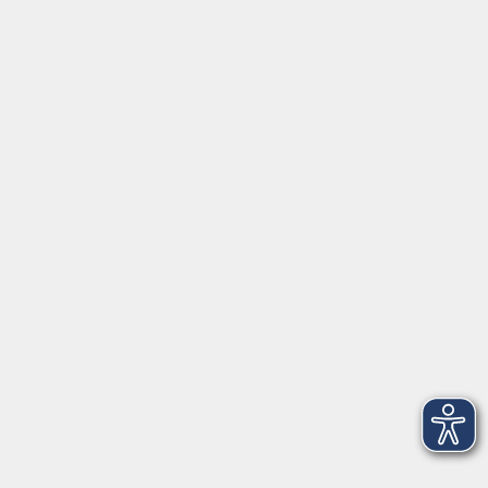
⇒
Anfahrt zur VHS
Gerne persönlich erreichbar:
Montag
8:00 - 15:00
Dienstag
8:00 - 15:00