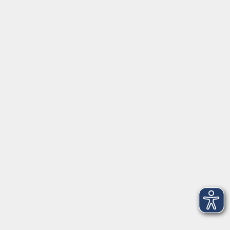
⇒
Anfahrt zur VHS
Gerne persönlich erreichbar:
Montag
8:00 - 15:00
Dienstag
8:00 - 15:00