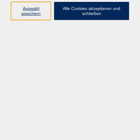
Widerruf
Auswahl
Alle Cookies akzeptieren und
speichern
schließen
Programm:
Gesellschaft & Leben
Kultur & Gestalten
Gesundheit
Sprachen
Berufliche Bildung
EDV, Foto & Grundbildung
Reisen & Tagesfahrten
Online & hybrid
Kurse für...