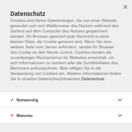
×
Datenschutz
Cookies sind kleine Datenmengen, die von einer Website
gesendet und vom Webbrowser des Nutzers während des
Surfens auf dem Computer des Nutzers gespeichert
Skip to main content
werden. Ihr Browser speichert jede Nachricht in einer
kleinen Datei, die Cookie genannt wird. Wenn Sie eine
weitere Seite vom Server anfordern, sendet Ihr Browser
Der Kurs konnte nicht gefunden werden.
das Cookie an den Server zurück. Cookies wurden als
zuverlässiger Mechanismus für Websites entwickelt, um
sich Informationen zu merken oder die Surfaktivitäten des
Benutzers aufzuzeichnen. Bitte willigen Sie in die
Verwendung von Cookies ein. Weitere Informationen finden
Sie in unseren Datenschutzhinweisen.
Datenschutz
Social Media
Impressum
AGB
Notwendig
Widerrufsbelehrung
Datenschutzerklärung
Matomo
Barrierefreiheitserklärung