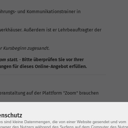
Führungs- und Kommunikationstrainer in
werkhäuser. Außerdem ist er Lehrbeauftragter der
or Kursbeginn zugesandt.
om statt.
-
Bitte überprüfen Sie vor Ihrer
ngen für dieses Online-Angebot erfüllen.
eranstaltung auf der Plattform "Zoom" brauchen
 - besser mit LAN-Kabel als im WLAN
enschutz
reicht auch ein Smartphone), jeweils mindestens
s sind kleine Datenmengen, die von einer Website gesendet und vom
st ggf. ein Kopfhörer, um ungestört von
owser des Nutzers während des Surfens auf dem Computer des Nutze