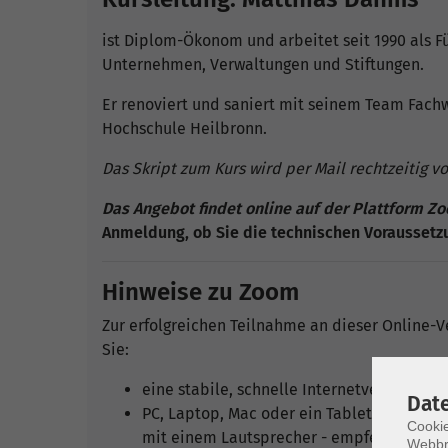
ist Diplom-Ökonom und arbeitet seit 1990 als 
Unternehmen, Verwaltungen und Stiftungen.
Er renoviert und saniert mit seinem Team Fach
Hochschule Heilbronn.
Das Skript zum Kurs wird per Mail rechtzeitig v
Das Angebot findet online auf der Plattform Zo
Anmeldung, ob Sie die technischen Voraussetzu
Hinweise zu Zoom
Zur erfolgreichen Teilnahme an dieser Online-V
Sie:
eine stabile, schnelle Internetverbindung
Dat
PC, Laptop, Mac oder ein Tablet (zur Not 
Cookie
mit einem Lautsprecher - empfehlenswert i
Webbr