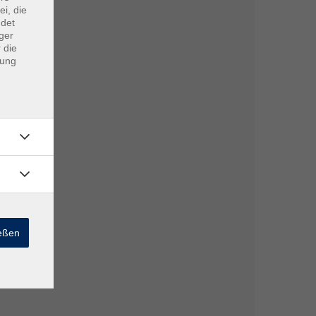
ei, die
ndet
ger
 die
dung
ießen