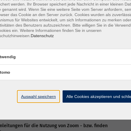
ikrofon und Webcam sind nicht erforderlich)
chert werden. Ihr Browser speichert jede Nachricht in einer kleinen Dat
 genannt wird. Wenn Sie eine weitere Seite vom Server anfordern, se
ive-Stream/Meeting erfolgt über ein kleines
owser das Cookie an den Server zurück. Cookies wurden als zuverlässi
ismus für Websites entwickelt, um sich Informationen zu merken oder
er beitreten (keine Installation notwendig - dieser
tivitäten des Benutzers aufzuzeichnen. Bitte willigen Sie in die Verwen
okies ein. Weitere Informationen finden Sie in unseren
sein: Firefox, Chrome oder der neue Edge auf
schutzhinweisen.
Datenschutz
 Vorfeld diesen kurzen Selbst-Test von Zoom zu
twendig
sch auch gleich das Zoom-Programm für Windows
iles Gerät (Tablet oder Smartphone) installieren
tomo
eren Seite".
sen wurde, sollte einer erfolgreichen Teilnahme an
tehen!
Auswahl speichern
Alle Cookies akzeptieren und schl
or Beginn der Veranstaltung, sondern machen
noch ausreichend Zeit, die Problemlösung
ine-Veranstaltung freuen...
nleitungen für die Nutzung von Zoom - bzw. finden