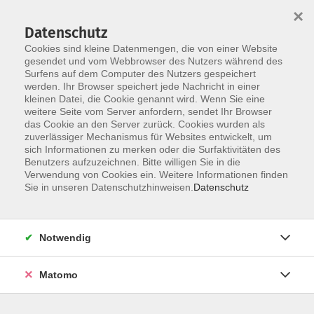
×
Datenschutz
Cookies sind kleine Datenmengen, die von einer Website
gesendet und vom Webbrowser des Nutzers während des
Surfens auf dem Computer des Nutzers gespeichert
Skip to main content
You are here:
werden. Ihr Browser speichert jede Nachricht in einer
über uns
unsere Kursleiter:innen
kleinen Datei, die Cookie genannt wird. Wenn Sie eine
weitere Seite vom Server anfordern, sendet Ihr Browser
das Cookie an den Server zurück. Cookies wurden als
zuverlässiger Mechanismus für Websites entwickelt, um
Der Dozent konnte leider nicht gefunden
sich Informationen zu merken oder die Surfaktivitäten des
Benutzers aufzuzeichnen. Bitte willigen Sie in die
werden
Verwendung von Cookies ein. Weitere Informationen finden
Sie in unseren Datenschutzhinweisen.
Datenschutz
Notwendig
Social Media
Impressum
Matomo
AGB
Widerrufsbelehrung