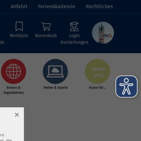
Anfahrt
FerienAkademie
Rechtliches
Merkliste
Warenkorb
Login
de
Kursleitungen
Reisen &
Online & hybrid
Kurse für...
Tagesfahrten
×
rs
ei, die