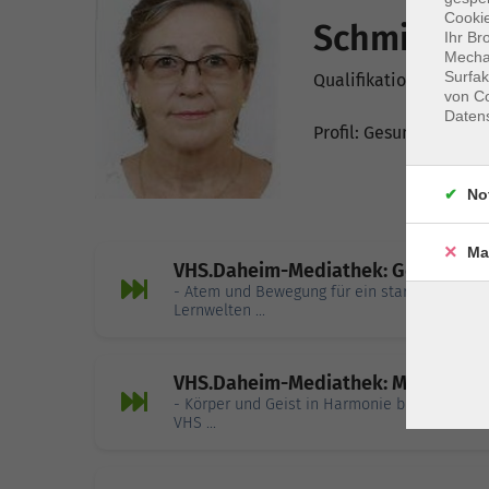
Cookie
Schmidt, U
Ihr Br
Mechan
Surfak
Qualifikation: Qigong-
von Co
Daten
Profil: Gesundheitsgy
No
Ma
VHS.Daheim-Mediathek: Gesundhei
- Atem und Bewegung für ein starkes Immuns
Lernwelten ...
VHS.Daheim-Mediathek: Mit Qigong
- Körper und Geist in Harmonie bringen - ei
VHS ...