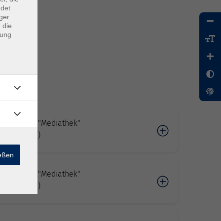
ndet
ger
 die
dung
 in unserer "Mediathek"
ng (Online!)
ießen
 in unserer "Mediathek"
ng (Online!)