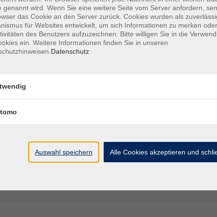
 genannt wird. Wenn Sie eine weitere Seite vom Server anfordern, se
rsula
owser das Cookie an den Server zurück. Cookies wurden als zuverlässi
ismus für Websites entwickelt, um sich Informationen zu merken oder
tivitäten des Benutzers aufzuzeichnen. Bitte willigen Sie in die Verwen
Lehrerin, Pilatesinstructorin, Übungsleiterin
okies ein. Weitere Informationen finden Sie in unseren
schutzhinweisen.
Datenschutz
mnastik, Pilates und Qigong
twendig
tomo
tsgymnastik im VHS.WohnZimmer
Jederzeit
ystem - ein Online-Angebot aus den Erweiterten
Straubi
Auswahl speichern
Alle Cookies akzeptieren und schl
 in den Tag im VHS.WohnZimmer
Jederzeit
n Online-Angebot aus den Erweiterten Lernwelten der
Straubi