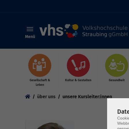
Menü
Skip to main content
Gesellschaft &
Kultur & Gestalten
Gesundheit
Leben
You are here:
über uns
unsere Kursleiter:innen
Dat
Cookie
Webbr
gespei