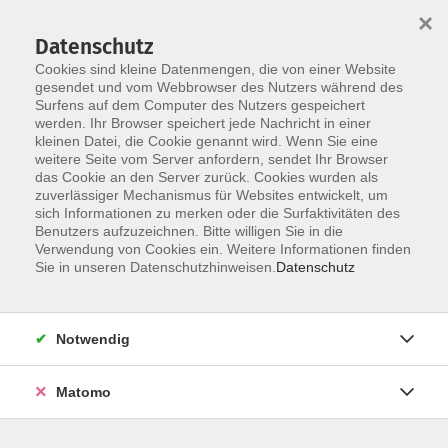
×
Datenschutz
Cookies sind kleine Datenmengen, die von einer Website
gesendet und vom Webbrowser des Nutzers während des
Surfens auf dem Computer des Nutzers gespeichert
Skip to main content
You are here:
werden. Ihr Browser speichert jede Nachricht in einer
über uns
unsere Kursleiter:innen
kleinen Datei, die Cookie genannt wird. Wenn Sie eine
weitere Seite vom Server anfordern, sendet Ihr Browser
das Cookie an den Server zurück. Cookies wurden als
Schabalin, Natalia
zuverlässiger Mechanismus für Websites entwickelt, um
sich Informationen zu merken oder die Surfaktivitäten des
Benutzers aufzuzeichnen. Bitte willigen Sie in die
Qualifikation: Yogalehrerin YSS
Verwendung von Cookies ein. Weitere Informationen finden
Sie in unseren Datenschutzhinweisen.
Datenschutz
Profil: Kinderyoga,
Chakraharmonisierung für
Erwachsene
Notwendig
Matomo
Yoga für Anfänger:innen und Fortgeschrittene
Mo. 06.07.2026 18:10