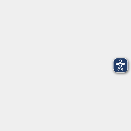
Fr. 18.09.2026 16:30
Straubing
zurück zur Übersicht
Social Media
Impressum
AGB
Widerrufsbelehrung