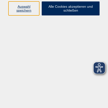
Auswahl
Alle Cookies akzeptieren und
speichern
schließen
zurück zur Übersicht
Social Media
Impressum
AGB
Widerrufsbelehrung
Datenschutzerklärung
Barrierefreiheitserklärung
Widerruf