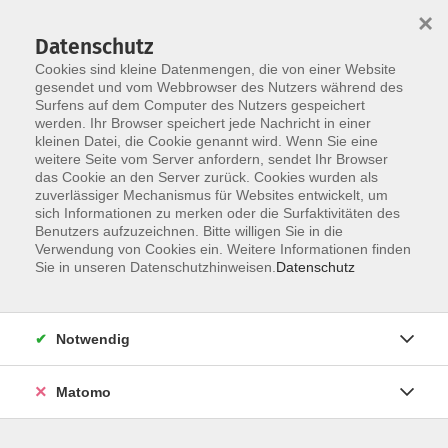
×
Datenschutz
Cookies sind kleine Datenmengen, die von einer Website
gesendet und vom Webbrowser des Nutzers während des
Surfens auf dem Computer des Nutzers gespeichert
Skip to main content
You are here:
werden. Ihr Browser speichert jede Nachricht in einer
über uns
unsere Kursleiter:innen
kleinen Datei, die Cookie genannt wird. Wenn Sie eine
weitere Seite vom Server anfordern, sendet Ihr Browser
das Cookie an den Server zurück. Cookies wurden als
Konrad, Christoph
zuverlässiger Mechanismus für Websites entwickelt, um
sich Informationen zu merken oder die Surfaktivitäten des
Benutzers aufzuzeichnen. Bitte willigen Sie in die
Verwendung von Cookies ein. Weitere Informationen finden
Sie in unseren Datenschutzhinweisen.
Datenschutz
Zeichnen mit dem Bleistift für Anfänger:innen
Di. 16.06.2026 19:00
Straubing
Notwendig
Matomo