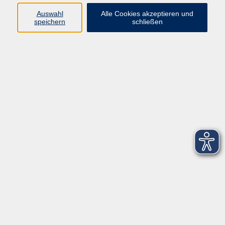
Auswahl
Alle Cookies akzeptieren und
speichern
schließen
zurück zur Übersicht
Social Media
Impressum
AGB
Widerrufsbelehrung
Datenschutzerklärung
Barrierefreiheitserklärung
Widerruf