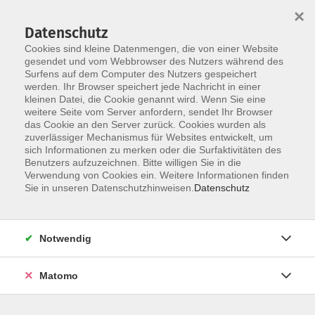
×
Datenschutz
Cookies sind kleine Datenmengen, die von einer Website
gesendet und vom Webbrowser des Nutzers während des
Surfens auf dem Computer des Nutzers gespeichert
Skip to main content
You are here:
werden. Ihr Browser speichert jede Nachricht in einer
über uns
unsere Kursleiter:innen
kleinen Datei, die Cookie genannt wird. Wenn Sie eine
weitere Seite vom Server anfordern, sendet Ihr Browser
das Cookie an den Server zurück. Cookies wurden als
Wilm, Arthur
zuverlässiger Mechanismus für Websites entwickelt, um
sich Informationen zu merken oder die Surfaktivitäten des
Benutzers aufzuzeichnen. Bitte willigen Sie in die
Verwendung von Cookies ein. Weitere Informationen finden
Sie in unseren Datenschutzhinweisen.
Datenschutz
Online: Wallet statt Portemonnaie - Bezahlen,
Banking und Trading im digitalen
Di. 22.09.2026 18:30
Notwendig
Straubing (Online!)
Matomo