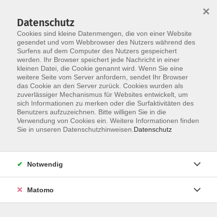
×
Datenschutz
Cookies sind kleine Datenmengen, die von einer Website
gesendet und vom Webbrowser des Nutzers während des
Surfens auf dem Computer des Nutzers gespeichert
Skip to main content
You are here:
werden. Ihr Browser speichert jede Nachricht in einer
über uns
unsere Kursleiter:innen
kleinen Datei, die Cookie genannt wird. Wenn Sie eine
weitere Seite vom Server anfordern, sendet Ihr Browser
das Cookie an den Server zurück. Cookies wurden als
Ginsel, Toni
zuverlässiger Mechanismus für Websites entwickelt, um
sich Informationen zu merken oder die Surfaktivitäten des
Benutzers aufzuzeichnen. Bitte willigen Sie in die
Verwendung von Cookies ein. Weitere Informationen finden
Sie in unseren Datenschutzhinweisen.
Datenschutz
Online: Microsoft 365 - der digitale Arbeitsplatz
Freitag, 29.05., 18.00-21.15 Uhr und Samstag, 30.05.2026,
09.00-16.00 Uhr
Notwendig
Straubing (Online!)
Matomo