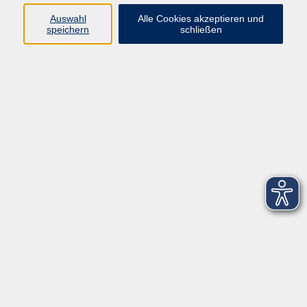
Auswahl
Alle Cookies akzeptieren und
speichern
schließen
zurück zur Übersicht
Social Media
Impressum
AGB
Widerrufsbelehrung
Datenschutzerklärung
Barrierefreiheitserklärung
Widerruf