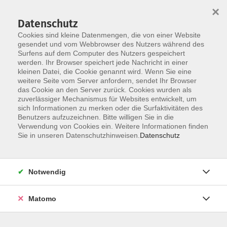
×
Datenschutz
Cookies sind kleine Datenmengen, die von einer Website
gesendet und vom Webbrowser des Nutzers während des
Surfens auf dem Computer des Nutzers gespeichert
Skip to main content
You are here:
werden. Ihr Browser speichert jede Nachricht in einer
über uns
unsere Kursleiter:innen
kleinen Datei, die Cookie genannt wird. Wenn Sie eine
weitere Seite vom Server anfordern, sendet Ihr Browser
das Cookie an den Server zurück. Cookies wurden als
zuverlässiger Mechanismus für Websites entwickelt, um
Der Dozent konnte leider nicht gefunden
sich Informationen zu merken oder die Surfaktivitäten des
Benutzers aufzuzeichnen. Bitte willigen Sie in die
werden
Verwendung von Cookies ein. Weitere Informationen finden
Sie in unseren Datenschutzhinweisen.
Datenschutz
Notwendig
Social Media
Impressum
Matomo
AGB
Widerrufsbelehrung