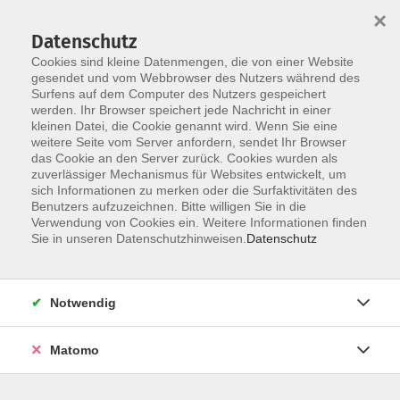
×
Datenschutz
Cookies sind kleine Datenmengen, die von einer Website
gesendet und vom Webbrowser des Nutzers während des
Surfens auf dem Computer des Nutzers gespeichert
Skip to main content
You are here:
werden. Ihr Browser speichert jede Nachricht in einer
über uns
unsere Kursleiter:innen
kleinen Datei, die Cookie genannt wird. Wenn Sie eine
weitere Seite vom Server anfordern, sendet Ihr Browser
das Cookie an den Server zurück. Cookies wurden als
zuverlässiger Mechanismus für Websites entwickelt, um
sich Informationen zu merken oder die Surfaktivitäten des
Benutzers aufzuzeichnen. Bitte willigen Sie in die
Verwendung von Cookies ein. Weitere Informationen finden
Brunner, Sandra
Sie in unseren Datenschutzhinweisen.
Datenschutz
Notwendig
Matomo
Emotionale Intelligenz (EQ)