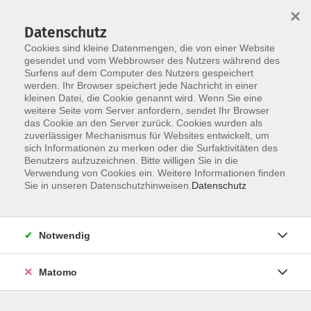
×
Datenschutz
Cookies sind kleine Datenmengen, die von einer Website
gesendet und vom Webbrowser des Nutzers während des
Surfens auf dem Computer des Nutzers gespeichert
Skip to main content
You are here:
werden. Ihr Browser speichert jede Nachricht in einer
über uns
unsere Kursleiter:innen
kleinen Datei, die Cookie genannt wird. Wenn Sie eine
weitere Seite vom Server anfordern, sendet Ihr Browser
das Cookie an den Server zurück. Cookies wurden als
zuverlässiger Mechanismus für Websites entwickelt, um
Der Dozent konnte leider nicht gefunden
sich Informationen zu merken oder die Surfaktivitäten des
Benutzers aufzuzeichnen. Bitte willigen Sie in die
werden
Verwendung von Cookies ein. Weitere Informationen finden
Sie in unseren Datenschutzhinweisen.
Datenschutz
Notwendig
Social Media
Impressum
Matomo
AGB
Widerrufsbelehrung